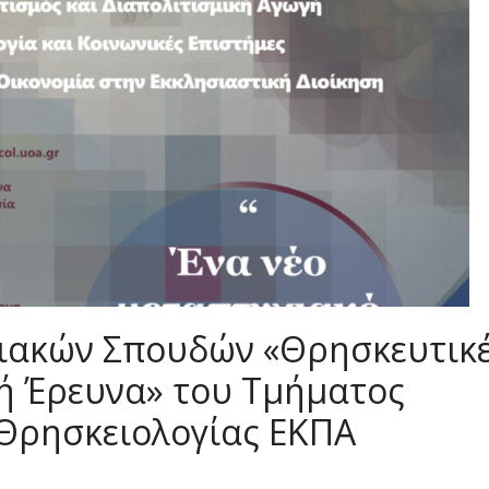
ιακών Σπουδών «Θρησκευτικ
κή Έρευνα» του Τμήματος
 Θρησκειολογίας ΕΚΠΑ