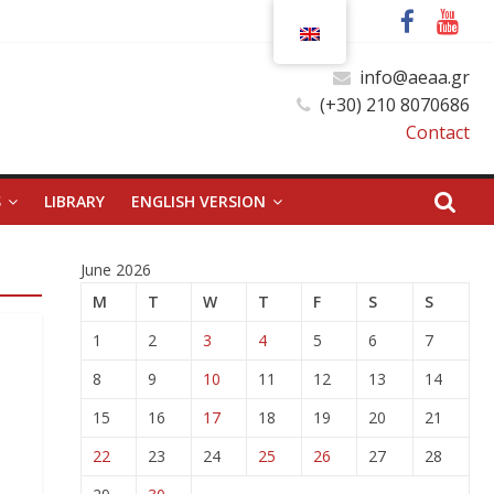
info@aeaa.gr
(+30) 210 8070686
Contact
S
LIBRARY
ENGLISH VERSION
June 2026
M
T
W
T
F
S
S
1
2
3
4
5
6
7
8
9
10
11
12
13
14
15
16
17
18
19
20
21
22
23
24
25
26
27
28