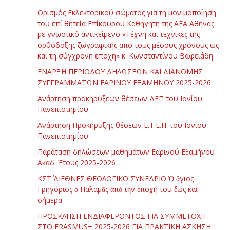
Ορισμός Εκλεκτορικού σώματος για τη μονιμοποίηση
του επί θητεία Επίκουρου Καθηγητή της ΑΕΑ Αθήνας
με γνωστικό αντικείμενο «Τέχνη και τεχνικές της
ορθόδοξης ζωγραφικής από τους μέσους χρόνους ως
και τη σύγχρονη εποχή» κ. Κωνσταντίνου Βαφειάδη
ΕΝΑΡΞΗ ΠΕΡΙΟΔΟΥ ΔΗΛΩΣΕΩΝ ΚΑΙ ΔΙΑΝΟΜΗΣ
ΣΥΓΓΡΑΜΜΑΤΩΝ ΕΑΡΙΝΟΥ ΕΞΑΜΗΝΟΥ 2025-2026
Ανάρτηση προκηρύξεων θέσεων ΔΕΠ του Ιονίου
Πανεπιστημίου
Ανάρτηση Προκήρυξης θέσεων Ε.Τ.Ε.Π. του Ιονίου
Πανεπιστημίου
Παράταση δηλώσεων μαθημάτων Εαρινού Εξαμήνου
Ακαδ. Έτους 2025-2026
ΚΣΤ΄ ΔΙΕΘΝΕΣ ΘΕΟΛΟΓΙΚΟ ΣΥΝΕΔΡΙΟ Ὁ ἅγιος
Γρηγόριος ὁ Παλαμᾶς ἀπὸ τὴν ἐποχή του ἕως καὶ
σήμερα
ΠΡΟΣΚΛΗΣΗ ΕΝΔΙΑΦΕΡΟΝΤΟΣ ΓΙΑ ΣΥΜΜΕΤΟΧΗ
ΣΤΟ ERASMUS+ 2025-2026 ΓΙΑ ΠΡΑΚΤΙΚΗ ΑΣΚΗΣΗ