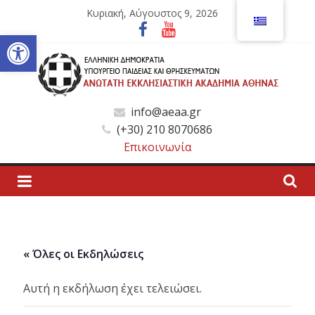
Μετάβαση
Κυριακή, Αύγουστος 9, 2026
σε
Ανοίξτε τη γραμμή εργαλείων
περιεχόμενο
Ανώτατη
info@aeaa.gr
(+30) 210 8070686
Εκκλησιαστική
Επικοινωνία
Ακαδημία
Αθηνών
« Όλες οι Εκδηλώσεις
Ανώτατη
Εκκλησιαστική
Αυτή η εκδήλωση έχει τελειώσει.
Ακαδημία
Αθηνών