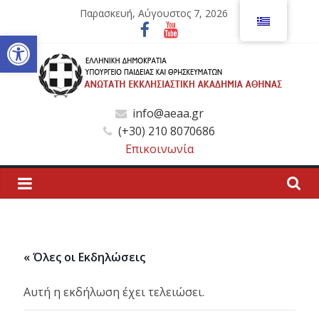
Μετάβαση
Παρασκευή, Αύγουστος 7, 2026
σε
Ανοίξτε τη γραμμή εργαλείων
περιεχόμενο
Ανώτατη
info@aeaa.gr
(+30) 210 8070686
Εκκλησιαστική
Επικοινωνία
Ακαδημία
Αθηνών
« Όλες οι Εκδηλώσεις
Ανώτατη
Εκκλησιαστική
Αυτή η εκδήλωση έχει τελειώσει.
Ακαδημία
Αθηνών