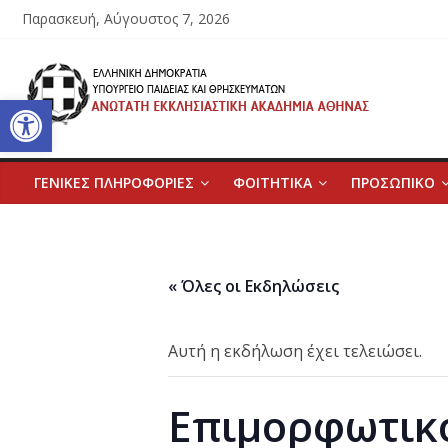
Μετάβαση
Παρασκευή, Αύγουστος 7, 2026
σε
περιεχόμενο
Ανώτατη
Ανοίξτε τη γραμμή εργαλείων
Εκκλησιαστική
Ακαδημία
ΓΕΝΙΚΕΣ ΠΛΗΡΟΦΟΡΙΕΣ
ΦΟΙΤΗΤΙΚΑ
ΠΡΟΣΩΠΙΚΟ
Αθηνών
« Όλες οι Εκδηλώσεις
Ανώτατη
Εκκλησιαστική
Ακαδημία
Αυτή η εκδήλωση έχει τελειώσει.
Αθηνών
Επιμορφωτικ