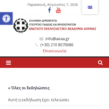
Μετάβαση
Παρασκευή, Αύγουστος 7, 2026
σε
Ανοίξτε τη γραμμή εργαλείων
περιεχόμενο
Ανώτατη
info@aeaa.gr
(+30) 210 8070686
Εκκλησιαστική
Επικοινωνία
Ακαδημία
Αθηνών
« Όλες οι Εκδηλώσεις
Ανώτατη
Εκκλησιαστική
Αυτή η εκδήλωση έχει τελειώσει.
Ακαδημία
Αθηνών