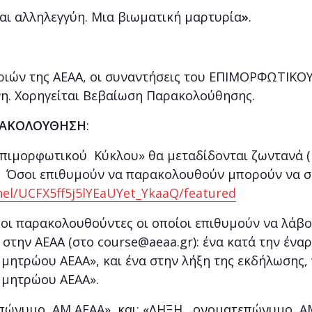
και αλληλεγγύη. Μια βιωματική μαρτυρία
»
.
ριών της ΑΕΑΑ, οι συναντήσεις του ΕΠΙΜΟΡΦΩΤΙΚΟΥ 
η. Χορηγείται Βεβαίωση Παρακολούθησης.
ΑΡΑΚΟΛΟΥΘΗΣΗ
:
«Επιμορφωτικού Κύκλου» θα μεταδίδονται ζωντανά (
e. Όσοι επιθυμούν να παρακολουθούν μπορούν να 
el/UCFX5ff5j5lYEaUYet_YkaaQ/featured
 οι παρακολουθούντες οι οποίοι επιθυμούν να λά
 στην ΑΕΑΑ (στο course@aeaa.gr): ένα κατά την έν
μητρώου ΑΕΑΑ», και ένα στην λήξη της εκδήλωσης,
 μητρώου ΑΕΑΑ».
πώνυμο, ΑΜ ΑΕΑΑ», και: «ΛΗΞΗ, ονοματεπώνυμο, Α