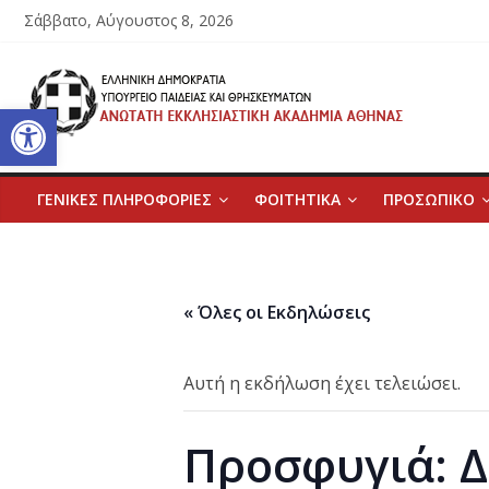
Μετάβαση
Σάββατο, Αύγουστος 8, 2026
σε
περιεχόμενο
Ανώτατη
Ανοίξτε τη γραμμή εργαλείων
Εκκλησιαστική
Ακαδημία
ΓΕΝΙΚΕΣ ΠΛΗΡΟΦΟΡΙΕΣ
ΦΟΙΤΗΤΙΚΑ
ΠΡΟΣΩΠΙΚΟ
Αθηνών
« Όλες οι Εκδηλώσεις
Ανώτατη
Εκκλησιαστική
Ακαδημία
Αυτή η εκδήλωση έχει τελειώσει.
Αθηνών
Προσφυγιά: Δ