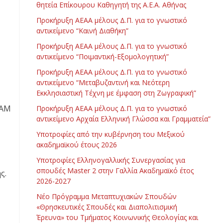
θητεία Επίκουρου Καθηγητή της Α.Ε.Α. Αθήνας
Προκήρυξη ΑΕΑΑ μέλους Δ.Π. για το γνωστικό
αντικείμενο “Καινή Διαθήκη”
Προκήρυξη ΑΕΑΑ μέλους Δ.Π. για το γνωστικό
αντικείμενο “Ποιμαντική-Εξομολογητική”
Προκήρυξη ΑΕΑΑ μέλους Δ.Π. για το γνωστικό
αντικείμενο “Μεταβυζαντινή και Νεότερη
Εκκλησιαστική Τέχνη με έμφαση στη Ζωγραφική”
 ΑΜ
Προκήρυξη ΑΕΑΑ μέλους Δ.Π. για το γνωστικό
αντικείμενο Αρχαία Ελληνική Γλώσσα και Γραμματεία”
Υποτροφίες από την κυβέρνηση του Μεξικού
ακαδημαϊκού έτους 2026
Υποτροφίες Ελληνογαλλικής Συνεργασίας για
σπουδές Master 2 στην Γαλλία Ακαδημαϊκό έτος
ς.
2026-2027
Νέο Πρόγραμμα Μεταπτυχιακών Σπουδών
«Θρησκευτικές Σπουδές και Διαπολιτισμική
Έρευνα» του Τμήματος Κοινωνικής Θεολογίας και