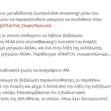
υ» μεταδίδονται ζωντανά (live streaming) μέσω του
θυμούν να παρακολουθούν μπορούν να συνδεθούν στον
j5lYEaUYet_YkaaQ/featured
 οι οποίοι επιθυμούν να λάβουν βεβαίωση
ν ΑΕΑΑ (στο course@aeaa.gr): ένα κατά την έναρξη
μό μητρώου ΑΕΑΑ», και ένα στην λήξη της εκδήλωσης,
ό μητρώου ΑΕΑΑ». Παράδειγμα: «ΕΝΑΡΞΗ, ονοματεπώνυμο,
διαδικασία χωρίς να αναγράφουν ΑΜ.
δικαίωμα σε βεβαίωση παρακολούθησης), οι παραπάνω
πό την έναρξη και μέχρι 5 λεπτά από την λήξη της εκδήλωση
αι υπόψη. Επαναλαμβάνεται ότι η διαδικτυακή
τές της ΑΕΑ Αθήνας, οι οποίοι, όπως έχει διευκρινιστεί,