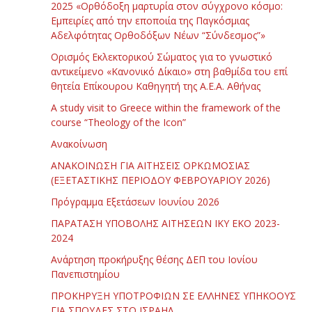
2025 «Ορθόδοξη μαρτυρία στον σύγχρονο κόσμο:
Εμπειρίες από την εποποιία της Παγκόσμιας
Αδελφότητας Ορθοδόξων Νέων “Σύνδεσμος”»
Ορισμός Εκλεκτορικού Σώματος για το γνωστικό
αντικείμενο «Κανονικό Δίκαιο» στη βαθμίδα του επί
θητεία Επίκουρου Καθηγητή της Α.Ε.Α. Αθήνας
Α study visit to Greece within the framework of the
course “Theology of the Icon”
Ανακοίνωση
ΑΝΑΚΟΙΝΩΣΗ ΓΙΑ ΑΙΤΗΣΕΙΣ ΟΡΚΩΜΟΣΙΑΣ
(ΕΞΕΤΑΣΤΙΚΗΣ ΠΕΡΙΟΔΟΥ ΦΕΒΡΟΥΑΡΙΟΥ 2026)
Πρόγραμμα Εξετάσεων Ιουνίου 2026
ΠΑΡΑΤΑΣΗ ΥΠΟΒΟΛΗΣ ΑΙΤΗΣΕΩΝ ΙΚΥ ΕΚΟ 2023-
2024
Ανάρτηση προκήρυξης θέσης ΔΕΠ του Ιονίου
Πανεπιστημίου
ΠΡΟΚΗΡΥΞΗ ΥΠΟΤΡΟΦΙΩΝ ΣΕ ΕΛΛΗΝΕΣ ΥΠΗΚΟΟΥΣ
ΓΙΑ ΣΠΟΥΔΕΣ ΣΤΟ ΙΣΡΑΗΛ