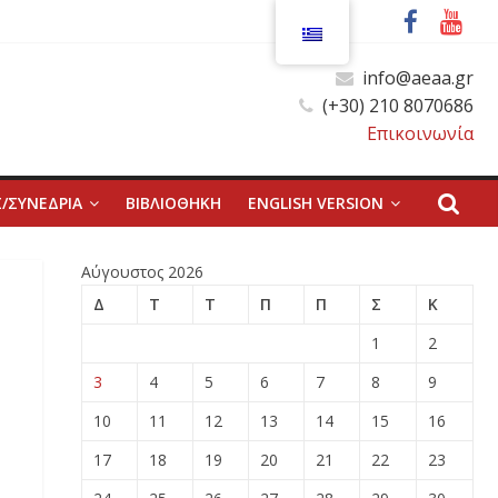
info@aeaa.gr
(+30) 210 8070686
Επικοινωνία
/ΣΥΝΕΔΡΙΑ
ΒΙΒΛΙΟΘΗΚΗ
ENGLISH VERSION
Αύγουστος 2026
Δ
Τ
Τ
Π
Π
Σ
Κ
1
2
3
4
5
6
7
8
9
10
11
12
13
14
15
16
17
18
19
20
21
22
23