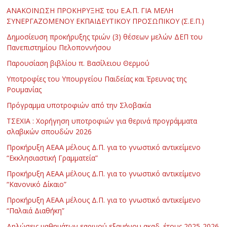
ΑΝΑΚΟΙΝΩΣΗ ΠΡΟΚΗΡΥΞΗΣ του Ε.Α.Π. ΓΙΑ ΜΕΛΗ
ΣΥΝΕΡΓΑΖΟΜΕΝΟΥ ΕΚΠΑΙΔΕΥΤΙΚΟΥ ΠΡΟΣΩΠΙΚΟΥ (Σ.Ε.Π.)
Δημοσίευση προκήρυξης τριών (3) θέσεων μελών ΔΕΠ του
Πανεπιστημίου Πελοποννήσου
Παρουσίαση βιβλίου π. Βασίλειου Θερμού
Υποτροφίες του Υπουργείου Παιδείας και Έρευνας της
Ρουμανίας
Πρόγραμμα υποτροφιών από την Σλοβακία
ΤΣΕΧΙΑ : Χορήγηση υποτροφιών για θερινά προγράμματα
σλαβικών σπουδών 2026
Προκήρυξη ΑΕΑΑ μέλους Δ.Π. για το γνωστικό αντικείμενο
“Εκκλησιαστική Γραμματεία”
Προκήρυξη ΑΕΑΑ μέλους Δ.Π. για το γνωστικό αντικείμενο
“Κανονικό Δίκαιο”
Προκήρυξη ΑΕΑΑ μέλους Δ.Π. για το γνωστικό αντικείμενο
“Παλαιά Διαθήκη”
Δηλώσεις μαθημάτων εαρινού εξαμήνου ακαδ. έτους 2025-2026