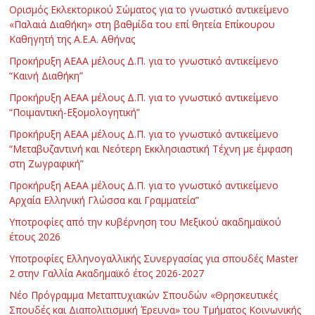
Ορισμός Εκλεκτορικού Σώματος για το γνωστικό αντικείμενο
«Παλαιά Διαθήκη» στη βαθμίδα του επί θητεία Επίκουρου
Καθηγητή της Α.Ε.Α. Αθήνας
Προκήρυξη ΑΕΑΑ μέλους Δ.Π. για το γνωστικό αντικείμενο
“Καινή Διαθήκη”
Προκήρυξη ΑΕΑΑ μέλους Δ.Π. για το γνωστικό αντικείμενο
“Ποιμαντική-Εξομολογητική”
Προκήρυξη ΑΕΑΑ μέλους Δ.Π. για το γνωστικό αντικείμενο
“Μεταβυζαντινή και Νεότερη Εκκλησιαστική Τέχνη με έμφαση
στη Ζωγραφική”
Προκήρυξη ΑΕΑΑ μέλους Δ.Π. για το γνωστικό αντικείμενο
Αρχαία Ελληνική Γλώσσα και Γραμματεία”
Υποτροφίες από την κυβέρνηση του Μεξικού ακαδημαϊκού
έτους 2026
Υποτροφίες Ελληνογαλλικής Συνεργασίας για σπουδές Master
2 στην Γαλλία Ακαδημαϊκό έτος 2026-2027
Νέο Πρόγραμμα Μεταπτυχιακών Σπουδών «Θρησκευτικές
Σπουδές και Διαπολιτισμική Έρευνα» του Τμήματος Κοινωνικής