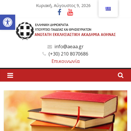
Μετάβαση
Κυριακή, Αύγουστος 9, 2026
σε
Ανοίξτε τη γραμμή εργαλείων
περιεχόμενο
Ανώτατη
info@aeaa.gr
(+30) 210 8070686
Εκκλησιαστική
Επικοινωνία
Ακαδημία
Αθηνών
Ανώτατη
Εκκλησιαστική
Ακαδημία
Αθηνών