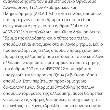
αναγνώρισης από τον Διεπιστημονικό Οργανισμό
Αναγνώρισης Τίτλων Ακαδημαϊκών και
Πληροφόρησης (Δ.Ο.Α.Τ.Α.Π.) ή για τίτλους σπουδών
που προέρχονται από ιδρύματα τα οποία είναι
ενταγμένα στο μητρώο του άρθρου 304 του ν.
4957/2022 να υποβάλλουν υπεύθυνη δήλωση ότι το
Ίδρυμα της αλλοδαπής και ο τύπος του τίτλου
σπουδών είναι ενταγμένα στο εν λόγω μητρώο. Εάν ο
προσκομιζόμενος τίτλος σπουδών προέρχεται από
ίδρυμα της αλλοδαπής που εντάσσεται στον κατάλογο
αλλοδαπών ιδρυμάτων με συμφωνία δικαιόχρησης
του άρθρου 307 του ν. 4957/2022 οι υποψήφιοι
υποχρεούνται να προσκομίζουν βεβαίωση τόπου
σπουδών. Στην περίπτωση προσκόμισης ως
δικαιολογητικών διορισμού/πρόσληψης τίτλων
σπουδών ιδρύματος της αλλοδαπής, αυτοί θα πρέπει
να φέρουν τις νόμιμες θεωρήσεις, επισημείωση της
σφραγίδας της Χάγης (Αpostille) και να συνοδεύονται