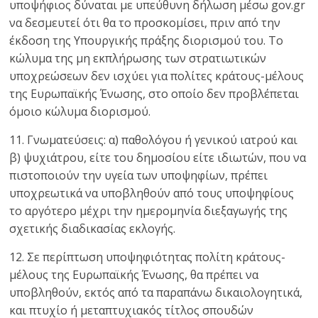
υποψήφιος δύναται με υπεύθυνη δήλωση μέσω gov.gr
να δεσμευτεί ότι θα το προσκομίσει, πριν από την
έκδοση της Υπουργικής πράξης διορισμού του. Το
κώλυμα της μη εκπλήρωσης των στρατιωτικών
υποχρεώσεων δεν ισχύει για πολίτες κράτους-μέλους
της Ευρωπαϊκής Ένωσης, στο οποίο δεν προβλέπεται
όμοιο κώλυμα διορισμού.
11. Γνωματεύσεις: α) παθολόγου ή γενικού ιατρού και
β) ψυχιάτρου, είτε του δημοσίου είτε ιδιωτών, που να
πιστοποιούν την υγεία των υποψηφίων, πρέπει
υποχρεωτικά να υποβληθούν από τους υποψηφίους
το αργότερο μέχρι την ημερομηνία διεξαγωγής της
σχετικής διαδικασίας εκλογής.
12. Σε περίπτωση υποψηφιότητας πολίτη κράτους-
μέλους της Ευρωπαϊκής Ένωσης, θα πρέπει να
υποβληθούν, εκτός από τα παραπάνω δικαιολογητικά,
και πτυχίο ή μεταπτυχιακός τίτλος σπουδών