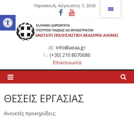
Μετάβαση
Παρασκευή, Αύγουστος 7, 2026
σε
Ανοίξτε τη γραμμή εργαλείων
περιεχόμενο
Ανώτατη
info@aeaa.gr
(+30) 210 8070686
Εκκλησιαστική
Επικοινωνία
Ακαδημία
Αθηνών
ΘΕΣΕΙΣ ΕΡΓΑΣΙΑΣ
Ανώτατη
Ανοικτές προκηρύξεις:
Εκκλησιαστική
Ακαδημία
Αθηνών