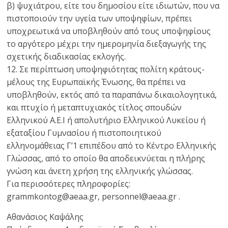
β) ψυχιάτρου, είτε του δημοσίου είτε ιδιωτών, που να
πιστοποιούν την υγεία των υποψηφίων, πρέπει
υποχρεωτικά να υποβληθούν από τους υποψηφίους
το αργότερο μέχρι την ημερομηνία διεξαγωγής της
σχετικής διαδικασίας εκλογής.
12. Σε περίπτωση υποψηφιότητας πολίτη κράτους-
μέλους της Ευρωπαϊκής Ένωσης, θα πρέπει να
υποβληθούν, εκτός από τα παραπάνω δικαιολογητικά,
και πτυχίο ή μεταπτυχιακός τίτλος σπουδών
Ελληνικού Α.Ε.Ι ή απολυτήριο Ελληνικού Λυκείου ή
εξαταξίου Γυμνασίου ή πιστοποιητικού
ελληνομάθειας Γ’1 επιπέδου από το Κέντρο Ελληνικής
Γλώσσας, από το οποίο θα αποδεικνύεται η πλήρης
γνώση και άνετη χρήση της ελληνικής γλώσσας.
Για περισσότερες πληροφορίες:
grammkontog@aeaa.gr, personnel@aeaa.gr .
Αθανάσιος Καψάλης