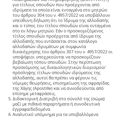
για τίτλους σπουδών που προέρχονται από
ιδρύματα τα οποία είναι ενταγμένα στο μητρώο
του άρθρου 304 του ν. 4957/2022 να υποβάλλουν
υπεύθυνη δήλωση ότι το Ίδρυμα της αλλοδαπής
και ο τύπος του τίτλου σπουδών είναι ενταγμένα
στο εν λόγω μητρώο. Εάν ο προσκομιζόμενος
τίτλος σπουδών προέρχεται από ίδρυμα της
αλλοδαπής που εντάσσεται στον κατάλογο
αλλοδαπών ιδρυμάτων με συμφωνία
δικαιόχρησης του άρθρου 307 του ν. 4957/2022 οι
υποψήφιοι υποχρεούνται να προσκομίζουν
βεβαίωση τόπου σπουδών. Στην περίπτωση
προσκόμισης ως δικαιολογητικών διορισμού/
πρόσληψης τίτλων σπουδών ιδρύματος της
αλλοδαπής, αυτοί θα πρέπει να φέρουν τις
νόμιμες θεωρήσεις, επισημείωση της σφραγίδας
της Χάγης (Αpostille) και να συνοδεύονται από
επίσημε μεταφράσεις.
Διδακτορική Διατριβή στο σύνολό της (σώμα)
μαζί με πιθανά παραρτήματα ή συνοδευτικά
έγγραφα/δεδομένα.
Αναλυτικό υπόμνημα για τα υποβαλλόμενα