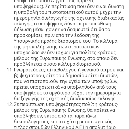
Γραφείου τύπου Α’ (για τους άρρενες
υποψηφίους). Σε περίπτωση που δεν είναι δυνατή
η υποβολή του πιστοποιητικού αυτού μέχρι την
ημερομηνία διεξαγωγής της σχετικής διαδικασίας
εκλογής, ο υποψήφιος δύναται με υπεύθυνη
δήλωση μέσω gov.gr να δεσμευτεί ότι θα το
προσκομίσει, πριν από την έκδοση της
Υπουργικής πράξης διορισμού του. Το κώλυμα
της μη εκπλήρωσης των στρατιωτικών
υποχρεώσεων δεν ισχύει για πολίτες κράτους-
μέλους της Ευρωπαϊκής Ένωσης, στο οποίο δεν
προβλέπεται όμοιο κώλυμα διορισμού.
Γνωματεύσεις: α) παθολόγου ή γενικού ιατρού και
β) ψυχιάτρου, είτε του δημοσίου είτε ιδιωτών,
που να πιστοποιούν την υγεία των υποψηφίων,
πρέπει υποχρεωτικά να υποβληθούν από τους
υποψηφίους το αργότερο μέχρι την ημερομηνία
διεξαγωγής της σχετικής διαδικασίας εκλογής.
Σε περίπτωση υποψηφιότητας πολίτη κράτους-
μέλους της Ευρωπαϊκής Ένωσης, θα πρέπει να
υποβληθούν, εκτός από τα παραπάνω
δικαιολογητικά, και πτυχίο ή μεταπτυχιακός
τίτλος σπουδών Ελληνικού Α.Ε.Ι ή απολυτήριο