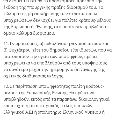
να δεσμευτεί ότι θα το προσκομίσει, πριν από την
έκδοση της Υπουργικής πράξης διορισμού του. Το
κώλυμα της μη εκπλήρωσης των στρατιωτικών
υποχρεώσεων δεν ισχύει για πολίτες κράτους-μέλους
της Ευρωπαϊκής Ένωσης, στο οποίο δεν προβλέπεται
όμοιο κώλυμα διορισμού.
11. Γνωματεύσεις: α) παθολόγου ή γενικού ιατρού και
β) ψυχιάτρου, είτε του δημοσίου είτε ιδιωτών, που να
πιστοποιούν την υγεία των υποψηφίων, πρέπει
υποχρεωτικά να υποβληθούν από τους υποψηφίους
το αργότερο μέχρι την ημερομηνία διεξαγωγής της
σχετικής διαδικασίας εκλογής.
12. Σε περίπτωση υποψηφιότητας πολίτη κράτους-
μέλους της Ευρωπαϊκής Ένωσης, θα πρέπει να
υποβληθούν, εκτός από τα παραπάνω δικαιολογητικά,
και πτυχίο ή μεταπτυχιακός τίτλος σπουδών
Ελληνικού Α.Ε.Ι ή απολυτήριο Ελληνικού Λυκείου ή