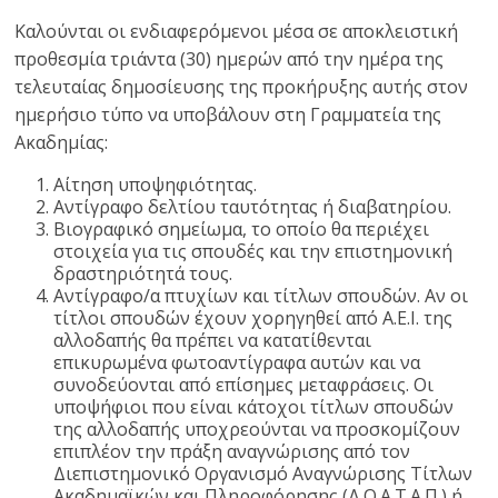
Καλούνται οι ενδιαφερόμενοι μέσα σε αποκλειστική
προθεσμία τριάντα (30) ημερών από την ημέρα της
τελευταίας δημοσίευσης της προκήρυξης αυτής στον
ημερήσιο τύπο να υποβάλουν στη Γραμματεία της
Ακαδημίας:
Αίτηση υποψηφιότητας.
Αντίγραφο δελτίου ταυτότητας ή διαβατηρίου.
Βιογραφικό σημείωμα, το οποίο θα περιέχει
στοιχεία για τις σπουδές και την επιστημονική
δραστηριότητά τους.
Αντίγραφο/α πτυχίων και τίτλων σπουδών. Αν οι
τίτλοι σπουδών έχουν χορηγηθεί από Α.Ε.Ι. της
αλλοδαπής θα πρέπει να κατατίθενται
επικυρωμένα φωτοαντίγραφα αυτών και να
συνοδεύονται από επίσημες μεταφράσεις. Οι
υποψήφιοι που είναι κάτοχοι τίτλων σπουδών
της αλλοδαπής υποχρεούνται να προσκομίζουν
επιπλέον την πράξη αναγνώρισης από τον
Διεπιστημονικό Οργανισμό Αναγνώρισης Τίτλων
Ακαδημαϊκών και Πληροφόρησης (Δ.Ο.Α.Τ.Α.Π.) ή