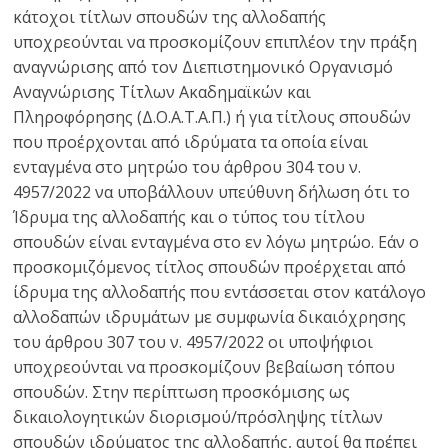
κάτοχοι τίτλων σπουδών της αλλοδαπής
υποχρεούνται να προσκομίζουν επιπλέον την πράξη
αναγνώρισης από τον Διεπιστημονικό Οργανισμό
Αναγνώρισης Τίτλων Ακαδημαϊκών και
Πληροφόρησης (Δ.Ο.Α.Τ.Α.Π.) ή για τίτλους σπουδών
που προέρχονται από ιδρύματα τα οποία είναι
ενταγμένα στο μητρώο του άρθρου 304 του ν.
4957/2022 να υποβάλλουν υπεύθυνη δήλωση ότι το
Ίδρυμα της αλλοδαπής και ο τύπος του τίτλου
σπουδών είναι ενταγμένα στο εν λόγω μητρώο. Εάν ο
προσκομιζόμενος τίτλος σπουδών προέρχεται από
ίδρυμα της αλλοδαπής που εντάσσεται στον κατάλογο
αλλοδαπών ιδρυμάτων με συμφωνία δικαιόχρησης
του άρθρου 307 του ν. 4957/2022 οι υποψήφιοι
υποχρεούνται να προσκομίζουν βεβαίωση τόπου
σπουδών. Στην περίπτωση προσκόμισης ως
δικαιολογητικών διορισμού/πρόσληψης τίτλων
σπουδών ιδρύματος της αλλοδαπής, αυτοί θα πρέπει