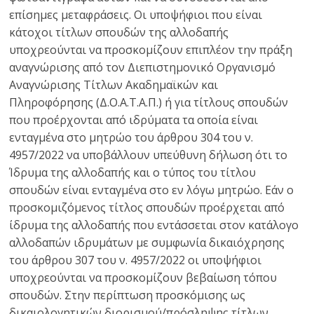
επίσημες μεταφράσεις. Οι υποψήφιοι που είναι
κάτοχοι τίτλων σπουδών της αλλοδαπής
υποχρεούνται να προσκομίζουν επιπλέον την πράξη
αναγνώρισης από τον Διεπιστημονικό Οργανισμό
Αναγνώρισης Τίτλων Ακαδημαϊκών και
Πληροφόρησης (Δ.Ο.Α.Τ.Α.Π.) ή για τίτλους σπουδών
που προέρχονται από ιδρύματα τα οποία είναι
ενταγμένα στο μητρώο του άρθρου 304 του ν.
4957/2022 να υποβάλλουν υπεύθυνη δήλωση ότι το
Ίδρυμα της αλλοδαπής και ο τύπος του τίτλου
σπουδών είναι ενταγμένα στο εν λόγω μητρώο. Εάν ο
προσκομιζόμενος τίτλος σπουδών προέρχεται από
ίδρυμα της αλλοδαπής που εντάσσεται στον κατάλογο
αλλοδαπών ιδρυμάτων με συμφωνία δικαιόχρησης
του άρθρου 307 του ν. 4957/2022 οι υποψήφιοι
υποχρεούνται να προσκομίζουν βεβαίωση τόπου
σπουδών. Στην περίπτωση προσκόμισης ως
δικαιολογητικών διορισμού/πρόσληψης τίτλων