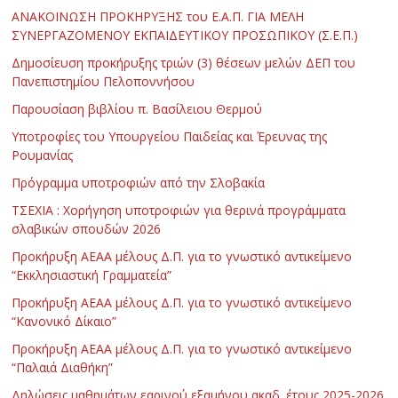
ΑΝΑΚΟΙΝΩΣΗ ΠΡΟΚΗΡΥΞΗΣ του Ε.Α.Π. ΓΙΑ ΜΕΛΗ
ΣΥΝΕΡΓΑΖΟΜΕΝΟΥ ΕΚΠΑΙΔΕΥΤΙΚΟΥ ΠΡΟΣΩΠΙΚΟΥ (Σ.Ε.Π.)
Δημοσίευση προκήρυξης τριών (3) θέσεων μελών ΔΕΠ του
Πανεπιστημίου Πελοποννήσου
Παρουσίαση βιβλίου π. Βασίλειου Θερμού
Υποτροφίες του Υπουργείου Παιδείας και Έρευνας της
Ρουμανίας
Πρόγραμμα υποτροφιών από την Σλοβακία
ΤΣΕΧΙΑ : Χορήγηση υποτροφιών για θερινά προγράμματα
σλαβικών σπουδών 2026
Προκήρυξη ΑΕΑΑ μέλους Δ.Π. για το γνωστικό αντικείμενο
“Εκκλησιαστική Γραμματεία”
Προκήρυξη ΑΕΑΑ μέλους Δ.Π. για το γνωστικό αντικείμενο
“Κανονικό Δίκαιο”
Προκήρυξη ΑΕΑΑ μέλους Δ.Π. για το γνωστικό αντικείμενο
“Παλαιά Διαθήκη”
Δηλώσεις μαθημάτων εαρινού εξαμήνου ακαδ. έτους 2025-2026