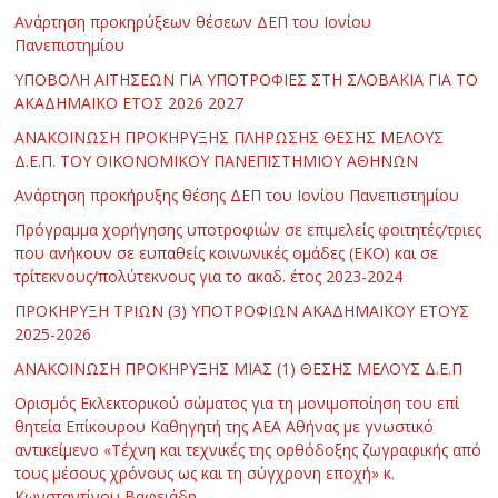
Ανάρτηση προκηρύξεων θέσεων ΔΕΠ του Ιονίου
Πανεπιστημίου
ΥΠΟΒΟΛΗ ΑΙΤΗΣΕΩΝ ΓΙΑ ΥΠΟΤΡΟΦΙΕΣ ΣΤΗ ΣΛΟΒΑΚΙΑ ΓΙΑ ΤΟ
ΑΚΑΔΗΜΑΪΚΟ ΕΤΟΣ 2026 2027
ΑΝΑΚΟΙΝΩΣΗ ΠΡΟΚΗΡΥΞΗΣ ΠΛΗΡΩΣΗΣ ΘΕΣΗΣ ΜΕΛΟΥΣ
Δ.Ε.Π. ΤΟΥ ΟΙΚΟΝΟΜΙΚΟΥ ΠΑΝΕΠΙΣΤΗΜΙΟΥ ΑΘΗΝΩΝ
Ανάρτηση προκήρυξης θέσης ΔΕΠ του Ιονίου Πανεπιστημίου
Πρόγραμμα χορήγησης υποτροφιών σε επιμελείς φοιτητές/τριες
που ανήκουν σε ευπαθείς κοινωνικές ομάδες (ΕΚΟ) και σε
τρίτεκνους/πολύτεκνους για το ακαδ. έτος 2023-2024
ΠΡΟΚΗΡΥΞΗ ΤΡΙΩΝ (3) ΥΠΟΤΡΟΦΙΩΝ ΑΚΑΔΗΜΑΪΚΟΥ ΕΤΟΥΣ
2025-2026
ΑΝΑΚΟΙΝΩΣΗ ΠΡΟΚΗΡΥΞΗΣ ΜΙΑΣ (1) ΘΕΣΗΣ ΜΕΛΟΥΣ Δ.Ε.Π
Ορισμός Εκλεκτορικού σώματος για τη μονιμοποίηση του επί
θητεία Επίκουρου Καθηγητή της ΑΕΑ Αθήνας με γνωστικό
αντικείμενο «Τέχνη και τεχνικές της ορθόδοξης ζωγραφικής από
τους μέσους χρόνους ως και τη σύγχρονη εποχή» κ.
Κωνσταντίνου Βαφειάδη