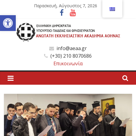
Μετάβαση
Παρασκευή, Αύγουστος 7, 2026
σε
Ανοίξτε τη γραμμή εργαλείων
περιεχόμενο
Ανώτατη
info@aeaa.gr
(+30) 210 8070686
Εκκλησιαστική
Επικοινωνία
Ακαδημία
Αθηνών
Ανώτατη
Εκκλησιαστική
Ακαδημία
Αθηνών