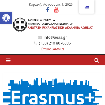
Μετάβαση
Κυριακή, Αύγουστος 9, 2026
σε
Ανοίξτε τη γραμμή εργαλείων
περιεχόμενο
Ανώτατη
info@aeaa.gr
(+30) 210 8070686
Εκκλησιαστική
Επικοινωνία
Ακαδημία
Αθηνών
Ανώτατη
Εκκλησιαστική
Ακαδημία
Αθηνών