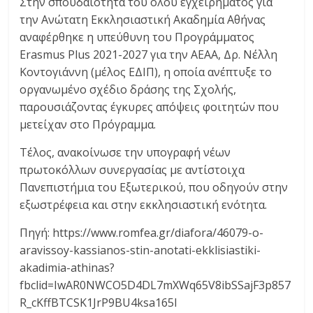
Στην σπουδαιότητα του όλου εγχειρήματος για
την Ανώτατη Εκκλησιαστική Ακαδημία Αθήνας
αναφέρθηκε η υπεύθυνη του Προγράμματος
Erasmus Plus 2021-2027 για την ΑΕΑΑ, Δρ. Νέλλη
Κοντογιάννη (μέλος ΕΔΙΠ), η οποία ανέπτυξε το
οργανωμένο σχέδιο δράσης της Σχολής,
παρουσιάζοντας έγκυρες απόψεις φοιτητών που
μετείχαν στο Πρόγραμμα.
Τέλος, ανακοίνωσε την υπογραφή νέων
πρωτοκόλλων συνεργασίας με αντίστοιχα
Πανεπιστήμια του Εξωτερικού, που οδηγούν στην
εξωστρέφεια και στην εκκλησιαστική ενότητα.
Πηγή: https://www.romfea.gr/diafora/46079-o-
aravissoy-kassianos-stin-anotati-ekklisiastiki-
akadimia-athinas?
fbclid=IwAR0NWCO5D4DL7mXWq65V8ibSSajF3p857
R_cKffBTCSK1JrP9BU4ksa165I