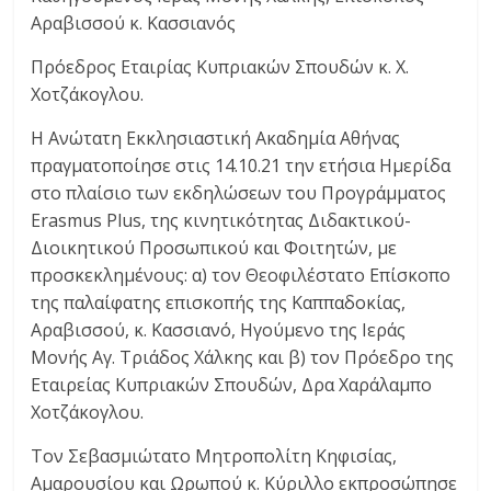
Αραβισσού κ. Κασσιανός
Πρόεδρος Εταιρίας Κυπριακών Σπουδών κ. Χ.
Χοτζάκογλου.
Η Ανώτατη Εκκλησιαστική Ακαδημία Αθήνας
πραγματοποίησε στις 14.10.21 την ετήσια Ημερίδα
στο πλαίσιο των εκδηλώσεων του Προγράμματος
Erasmus Plus, της κινητικότητας Διδακτικού-
Διοικητικού Προσωπικού και Φοιτητών, με
προσκεκλημένους: α) τον Θεοφιλέστατο Επίσκοπο
της παλαίφατης επισκοπής της Καππαδοκίας,
Αραβισσού, κ. Κασσιανό, Ηγούμενο της Ιεράς
Μονής Αγ. Τριάδος Χάλκης και β) τον Πρόεδρο της
Εταιρείας Κυπριακών Σπουδών, Δρα Χαράλαμπο
Χοτζάκογλου.
Τον Σεβασμιώτατο Μητροπολίτη Κηφισίας,
Αμαρουσίου και Ωρωπού κ. Κύριλλο εκπροσώπησε