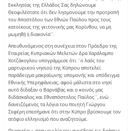
Εκκλησίας της Ελλάδος Σας δηλώνουμε
Θεοφιλέστατε ότι δεν λησμονούμε την προτροπή
του Αποστόλου των Εθνών Παύλου προς τους
κατοίκους της γειτονικής μας Κορίνθου, να μὴ
μωμηθῇ ἡ διακονία᾽᾽.
Απευθυνόμενος στη συνέχεια στον Πρόεδρο της
Εταιρείας Κυπριακών Μελετών Δρα Χαράλαμπο
Χοτζάκογλου υπογράμμισε ότι ῾῾ο λαός του
μαρτυρικού νησιού της Κύπρου αποτελεί
παράδειγμα μακραίωνης υπομονής και υπόδειγμα
Εθνικής Υπερηφάνειας, αφού μάλιστα στο νησί
αυτό δίδαξαν ο Βαρνάβας και ο κοινός μας
διδάσκαλος και Εθναπόστολος Παύλος᾽᾽, ενώ
δανειζόμενος τα λόγια του ποιητή Γιώργου
Σεφέρη επεσήμανε ότι στην Κύπρο βρίσκουμε τον
ατόφιο ελληνισμό που αναζητούμε.
Περαιτέρω, στην ομιλία του συνέδεσε τις δράσεις