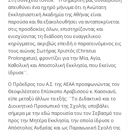
Στη συνέχεια τόνισε: ῾῾Η σημερινή μας συνάθροιση
απευθύνει ένα ηχηρό μήνυμα ότι η Ανώτατη
Εκκλησιαστική Ακαδημία της Αθήνας είναι
παρούσα και θα εξακολουθήσει να ανταποκρίνεται
στις προσδοκίες όλων, επιστηρίζοντας και
ενισχύοντας τη διάδοση του ευαγγελικού
κηρύγματος, ακριβώς επειδή ο παρατεινόμενος εις
τους αιώνας Σωτήρας Χριστός (Christus
Prolongatus), φροντίζει για την Μία, Αγία,
Καθολική και Αποστολική Εκκλησία, που Εκείνος
ίδρυσε᾽᾽.
Ο Πρόεδρος του Α.Σ. της ΑΕΑΑ προσφωνώντας τον
Θεοφιλέστατο Επίσκοπο Αραβισσού κ. Κασσιανό,
είπε μεταξύ άλλων τα εξής: ῾῾Το Διδακτικό και το
Διοικητικό Προσωπικό της Σχολής υποβάλει
σήμερα με την εδώ παρουσία του τον Σεβασμό του
προς την Μητέρα Εκκλησία, την οποία ίδρυσε ο
Απόστολος Ανδρέας και ως Παραγωγική Σχολή της