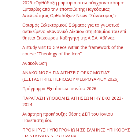
2025 «Ορθόδοξη μαρτυρία στον σύγχρονο κόσμο:
Εμπειρίες από την εποποιία της Παγκόσμιας
Αδελφότητας Ορθοδόξων Νέων “Σύνδεσμος”»
Ορισμός Εκλεκτορικού Σώματος για το γνωστικό
αντικείμενο «Κανονικό Δίκαιο» στη βαθμίδα του επί
θητεία Επίκουρου Καθηγητή της Α.Ε.Α. Αθήνας
Α study visit to Greece within the framework of the
course “Theology of the Icon”
Ανακοίνωση
ΑΝΑΚΟΙΝΩΣΗ ΓΙΑ ΑΙΤΗΣΕΙΣ ΟΡΚΩΜΟΣΙΑΣ
(ΕΞΕΤΑΣΤΙΚΗΣ ΠΕΡΙΟΔΟΥ ΦΕΒΡΟΥΑΡΙΟΥ 2026)
Πρόγραμμα Εξετάσεων Ιουνίου 2026
ΠΑΡΑΤΑΣΗ ΥΠΟΒΟΛΗΣ ΑΙΤΗΣΕΩΝ ΙΚΥ ΕΚΟ 2023-
2024
Ανάρτηση προκήρυξης θέσης ΔΕΠ του Ιονίου
Πανεπιστημίου
ΠΡΟΚΗΡΥΞΗ ΥΠΟΤΡΟΦΙΩΝ ΣΕ ΕΛΛΗΝΕΣ ΥΠΗΚΟΟΥΣ
ΓΙΑ ΣΠΟΥΔΕΣ ΣΤΟ ΙΣΡΑΗΛ