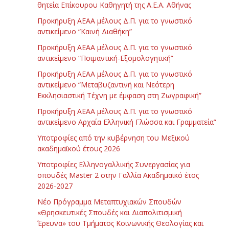
θητεία Επίκουρου Καθηγητή της Α.Ε.Α. Αθήνας
Προκήρυξη ΑΕΑΑ μέλους Δ.Π. για το γνωστικό
αντικείμενο “Καινή Διαθήκη”
Προκήρυξη ΑΕΑΑ μέλους Δ.Π. για το γνωστικό
αντικείμενο “Ποιμαντική-Εξομολογητική”
Προκήρυξη ΑΕΑΑ μέλους Δ.Π. για το γνωστικό
αντικείμενο “Μεταβυζαντινή και Νεότερη
Εκκλησιαστική Τέχνη με έμφαση στη Ζωγραφική”
Προκήρυξη ΑΕΑΑ μέλους Δ.Π. για το γνωστικό
αντικείμενο Αρχαία Ελληνική Γλώσσα και Γραμματεία”
Υποτροφίες από την κυβέρνηση του Μεξικού
ακαδημαϊκού έτους 2026
Υποτροφίες Ελληνογαλλικής Συνεργασίας για
σπουδές Master 2 στην Γαλλία Ακαδημαϊκό έτος
2026-2027
Νέο Πρόγραμμα Μεταπτυχιακών Σπουδών
«Θρησκευτικές Σπουδές και Διαπολιτισμική
Έρευνα» του Τμήματος Κοινωνικής Θεολογίας και