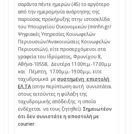
σαράντα πέντε ημερών (45) το αργότερο
από την ημερομηνία ανάρτησης της
παρούσας προκήρυξης στην ιστοσελίδα
του Υπουργείου Οικονομικών (minfin.gr/
Ψηφιακές Υπηρεσίες Κοινωφελών
Περιουσιών/Ανακοινώσεις Κοινωφελών
Περιουσιών), είτε προσερχόμενοι στα
γραφεία του Ιδρύματος, Φρυνίχου 8,
Αθήνα-10558, Δευτέρα 11.00π.μ.-17.00μ.μ
και Πέμπτη, 17.00μ.μ.-19.00μ.μ., είτε
ταχυδρομικά με
συστημένη επιστολή
ΕΛ.ΤΑ
(στην περίπτωση αυτή συνιστάται
στους αιτούντες η φύλαξη της
ταχυδρομικής απόδειξης η οποία
ενδέχεται να τους ζητηθεί).
Σημειωτέον
ότι δεν συνιστάτε η αποστολή με
courier
.