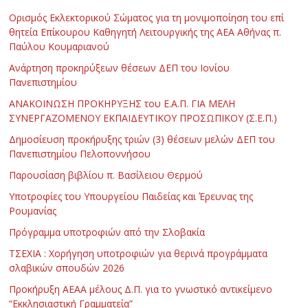
Ορισμός Εκλεκτορικού Σώματος για τη μονιμοποίηση του επί
θητεία Επίκουρου Καθηγητή Λειτουργικής της ΑΕΑ Αθήνας π.
Παύλου Κουμαριανού
Ανάρτηση προκηρύξεων θέσεων ΔΕΠ του Ιονίου
Πανεπιστημίου
ΑΝΑΚΟΙΝΩΣΗ ΠΡΟΚΗΡΥΞΗΣ του Ε.Α.Π. ΓΙΑ ΜΕΛΗ
ΣΥΝΕΡΓΑΖΟΜΕΝΟΥ ΕΚΠΑΙΔΕΥΤΙΚΟΥ ΠΡΟΣΩΠΙΚΟΥ (Σ.Ε.Π.)
Δημοσίευση προκήρυξης τριών (3) θέσεων μελών ΔΕΠ του
Πανεπιστημίου Πελοποννήσου
Παρουσίαση βιβλίου π. Βασίλειου Θερμού
Υποτροφίες του Υπουργείου Παιδείας και Έρευνας της
Ρουμανίας
Πρόγραμμα υποτροφιών από την Σλοβακία
ΤΣΕΧΙΑ : Χορήγηση υποτροφιών για θερινά προγράμματα
σλαβικών σπουδών 2026
Προκήρυξη ΑΕΑΑ μέλους Δ.Π. για το γνωστικό αντικείμενο
“Εκκλησιαστική Γραμματεία”