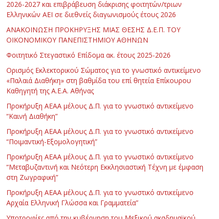
2026-2027 και επιβράβευση διάκρισης φοιτητών/τριων
Ελληνικών ΑΕΙ σε διεθνείς διαγωνισμούς έτους 2026
ΑΝΑΚΟΙΝΩΣΗ ΠΡΟΚΗΡΥΞΗΣ ΜΙΑΣ ΘΕΣΗΣ Δ.Ε.Π. ΤΟΥ
ΟΙΚΟΝΟΜΙΚΟΥ ΠΑΝΕΠΙΣΤΗΜΙΟΥ ΑΘΗΝΩΝ
Φοιτητικό Στεγαστικό Επίδομα ακ. έτους 2025-2026
Ορισμός Εκλεκτορικού Σώματος για το γνωστικό αντικείμενο
«Παλαιά Διαθήκη» στη βαθμίδα του επί θητεία Επίκουρου
Καθηγητή της Α.Ε.Α. Αθήνας
Προκήρυξη ΑΕΑΑ μέλους Δ.Π. για το γνωστικό αντικείμενο
“Καινή Διαθήκη”
Προκήρυξη ΑΕΑΑ μέλους Δ.Π. για το γνωστικό αντικείμενο
“Ποιμαντική-Εξομολογητική”
Προκήρυξη ΑΕΑΑ μέλους Δ.Π. για το γνωστικό αντικείμενο
“Μεταβυζαντινή και Νεότερη Εκκλησιαστική Τέχνη με έμφαση
στη Ζωγραφική”
Προκήρυξη ΑΕΑΑ μέλους Δ.Π. για το γνωστικό αντικείμενο
Αρχαία Ελληνική Γλώσσα και Γραμματεία”
Υποτροφίες από την κυβέρνηση του Μεξικού ακαδημαϊκού