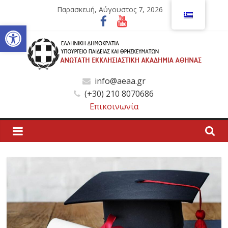
Μετάβαση
Παρασκευή, Αύγουστος 7, 2026
σε
Ανοίξτε τη γραμμή εργαλείων
περιεχόμενο
Ανώτατη
info@aeaa.gr
(+30) 210 8070686
Εκκλησιαστική
Επικοινωνία
Ακαδημία
Αθηνών
Ανώτατη
Εκκλησιαστική
Ακαδημία
Αθηνών