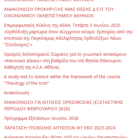
ΑΝΑΚΟΙΝΩΣΗ ΠΡΟΚΗΡΥΞΗΣ ΜΙΑΣ ΘΕΣΗΣ Δ.Ε.Π. ΤΟΥ
ΟΙΚΟΝΟΜΙΚΟΥ ΠΑΝΕΠΙΣΤΗΜΙΟΥ ΑΘΗΝΩΝ
Επιμορφωτικός Κύκλος της ΑΕΑΑ: Τετάρτη 3 Ιουνίου 2025
«Ορθόδοξη μαρτυρία στον σύγχρονο κόσμο: Εμπειρίες από την
εποποιία της Παγκόσμιας Αδελφότητας Ορθοδόξων Νέων
“Σύνδεσμος”»
Ορισμός Εκλεκτορικού Σώματος για το γνωστικό αντικείμενο
«Κανονικό Δίκαιο» στη βαθμίδα του επί θητεία Επίκουρου
Καθηγητή της Α.Ε.Α. Αθήνας
Α study visit to Greece within the framework of the course
“Theology of the Icon”
Ανακοίνωση
ΑΝΑΚΟΙΝΩΣΗ ΓΙΑ ΑΙΤΗΣΕΙΣ ΟΡΚΩΜΟΣΙΑΣ (ΕΞΕΤΑΣΤΙΚΗΣ
ΠΕΡΙΟΔΟΥ ΦΕΒΡΟΥΑΡΙΟΥ 2026)
Πρόγραμμα Εξετάσεων Ιουνίου 2026
ΠΑΡΑΤΑΣΗ ΥΠΟΒΟΛΗΣ ΑΙΤΗΣΕΩΝ ΙΚΥ ΕΚΟ 2023-2024
Ανάρτηση προκήρυξης θέσης ΔΕΠ του Ιονίου Πανεπιστημίου