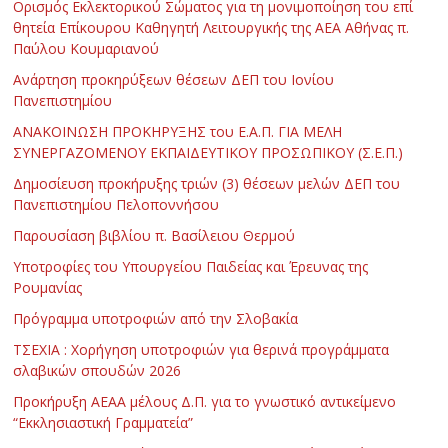
Ορισμός Εκλεκτορικού Σώματος για τη μονιμοποίηση του επί
θητεία Επίκουρου Καθηγητή Λειτουργικής της ΑΕΑ Αθήνας π.
Παύλου Κουμαριανού
Ανάρτηση προκηρύξεων θέσεων ΔΕΠ του Ιονίου
Πανεπιστημίου
ΑΝΑΚΟΙΝΩΣΗ ΠΡΟΚΗΡΥΞΗΣ του Ε.Α.Π. ΓΙΑ ΜΕΛΗ
ΣΥΝΕΡΓΑΖΟΜΕΝΟΥ ΕΚΠΑΙΔΕΥΤΙΚΟΥ ΠΡΟΣΩΠΙΚΟΥ (Σ.Ε.Π.)
Δημοσίευση προκήρυξης τριών (3) θέσεων μελών ΔΕΠ του
Πανεπιστημίου Πελοποννήσου
Παρουσίαση βιβλίου π. Βασίλειου Θερμού
Υποτροφίες του Υπουργείου Παιδείας και Έρευνας της
Ρουμανίας
Πρόγραμμα υποτροφιών από την Σλοβακία
ΤΣΕΧΙΑ : Χορήγηση υποτροφιών για θερινά προγράμματα
σλαβικών σπουδών 2026
Προκήρυξη ΑΕΑΑ μέλους Δ.Π. για το γνωστικό αντικείμενο
“Εκκλησιαστική Γραμματεία”