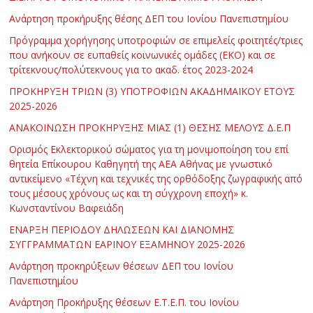
Ανάρτηση προκήρυξης θέσης ΔΕΠ του Ιονίου Πανεπιστημίου
Πρόγραμμα χορήγησης υποτροφιών σε επιμελείς φοιτητές/τριες
που ανήκουν σε ευπαθείς κοινωνικές ομάδες (ΕΚΟ) και σε
τρίτεκνους/πολύτεκνους για το ακαδ. έτος 2023-2024
ΠΡΟΚΗΡΥΞΗ ΤΡΙΩΝ (3) ΥΠΟΤΡΟΦΙΩΝ ΑΚΑΔΗΜΑΪΚΟΥ ΕΤΟΥΣ
2025-2026
ΑΝΑΚΟΙΝΩΣΗ ΠΡΟΚΗΡΥΞΗΣ ΜΙΑΣ (1) ΘΕΣΗΣ ΜΕΛΟΥΣ Δ.Ε.Π
Ορισμός Εκλεκτορικού σώματος για τη μονιμοποίηση του επί
θητεία Επίκουρου Καθηγητή της ΑΕΑ Αθήνας με γνωστικό
αντικείμενο «Τέχνη και τεχνικές της ορθόδοξης ζωγραφικής από
τους μέσους χρόνους ως και τη σύγχρονη εποχή» κ.
Κωνσταντίνου Βαφειάδη
ΕΝΑΡΞΗ ΠΕΡΙΟΔΟΥ ΔΗΛΩΣΕΩΝ ΚΑΙ ΔΙΑΝΟΜΗΣ
ΣΥΓΓΡΑΜΜΑΤΩΝ ΕΑΡΙΝΟΥ ΕΞΑΜΗΝΟΥ 2025-2026
Ανάρτηση προκηρύξεων θέσεων ΔΕΠ του Ιονίου
Πανεπιστημίου
Ανάρτηση Προκήρυξης θέσεων Ε.Τ.Ε.Π. του Ιονίου