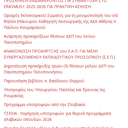
ΠΡΟΣΚΛΗΣΗ ΕΝΔΙΑΦΕΡΟΝΤΟΣ ΓΙΑ ΣΥΜΜΕΤΟΧΗ ΣΤΟ
ERASMUS+ 2025-2026 ΓΙΑ ΠΡΑΚΤΙΚΗ ΑΣΚΗΣΗ
Ορισμός Εκλεκτορικού Σώματος για τη μονιμοποίηση του επί
θητεία Επίκουρου Καθηγητή Λειτουργικής της ΑΕΑ Αθήνας π.
Παύλου Κουμαριανού
Ανάρτηση προκηρύξεων θέσεων ΔΕΠ του Ιονίου
Πανεπιστημίου
ΑΝΑΚΟΙΝΩΣΗ ΠΡΟΚΗΡΥΞΗΣ του Ε.Α.Π. ΓΙΑ ΜΕΛΗ
ΣΥΝΕΡΓΑΖΟΜΕΝΟΥ ΕΚΠΑΙΔΕΥΤΙΚΟΥ ΠΡΟΣΩΠΙΚΟΥ (Σ.Ε.Π.)
Δημοσίευση προκήρυξης τριών (3) θέσεων μελών ΔΕΠ του
Πανεπιστημίου Πελοποννήσου
Παρουσίαση βιβλίου π. Βασίλειου Θερμού
Υποτροφίες του Υπουργείου Παιδείας και Έρευνας της
Ρουμανίας
Πρόγραμμα υποτροφιών από την Σλοβακία
ΤΣΕΧΙΑ : Χορήγηση υποτροφιών για θερινά προγράμματα
σλαβικών σπουδών 2026