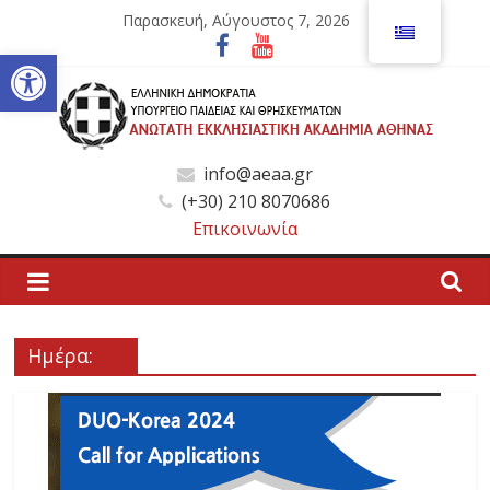
Μετάβαση
Παρασκευή, Αύγουστος 7, 2026
σε
Ανοίξτε τη γραμμή εργαλείων
περιεχόμενο
Ανώτατη
info@aeaa.gr
(+30) 210 8070686
Εκκλησιαστική
Επικοινωνία
Ακαδημία
Αθηνών
Ημέρα:
Ανώτατη
Εκκλησιαστική
Ακαδημία
Αθηνών