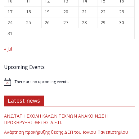
10
11
12
13
14
15
16
17
18
19
20
21
22
23
24
25
26
27
28
29
30
31
« Jul
Upcoming Events
There are no upcoming events.
Latest news
ΑΝΩΤΑΤΗ ΣΧΟΛΗ ΚΑΛΩΝ ΤΕΧΝΩΝ ΑΝΑΚΟΙΝΩΣΗ
ΠΡΟΚΗΡΥΞΗΣ ΘΕΣΗΣ Δ.Ε.Π.
Ανάρτηση προκήρυξης θέσης ΔΕΠ του Ιονίου Πανεπιστημίου