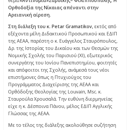
θέμα:
«Αντινομία»Σαρδικής– Φιλιππούπολης. Η
Ορθοδοξία της Νίκαιας απέναντι στην
Αρειανική αίρεση.
Στη διάλεξη του κ.
Petar
Gramatikov
,
εκτός από
εξέχοντα μέλη Διδακτικού Προσωπικού και ΕΔΙΠ
της ΑΕΑΑ, παρέστη ο κ. Ευάγγελος Σταυρόπουλος,
Δρ. της Ιστορίας του Δικαίου και των Θεσμών της
Νομικής Σχολής του Παρισιού (XI), εξωτερικός
συνεργάτης του Ιονίου Πανεπιστημίου, φοιτητές
και απόφοιτοι της Σχολής, ανάμεσά τους νέοι
επιστήμονες όπως η Πτυχιούχος του
Προγράμματος Διαχείρισης της ΑΕΑΑ και
Ορθόδοξης Θεολογίας της Louvain, Msc. κ.
Σταυρούλα Χρουσαλά. Την ευθύνη διερμηνείας
είχε η κ. Δέσποινα Πάνου, μέλος ΕΔΙΠ Αγγλικής
Γλώσσας της ΑΕΑΑ.
Με το τέλος της διάλεξης ακολούθησε συζήτηση