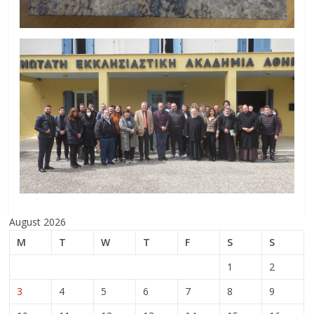
August 2026
M
T
W
T
F
S
S
1
2
3
4
5
6
7
8
9