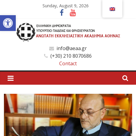
Skip
Sunday, August 9, 2026
to
Open toolbar
content
Ανώτατη
info@aeaa.gr
(+30) 210 8070686
Εκκλησιαστική
Contact
Ακαδημία
Αθηνών
Ανώτατη
Εκκλησιαστική
Ακαδημία
Αθηνών