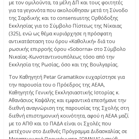
με τον ομιλούντα, τα μέλη ΔΠ και τους φοιτητές
για τα γεγονότα που ακολούθησαν μετά τη Σύνοδο
της Σαρδικής και το consensusτης Ορθόδοξης
Εκκλησίας για το Σύμβολο Πίστεως της Νίκαιας
(325), ενώ ως θέμα κυριάρχησε η πρόσφατη
αντικατάσταση του όρου «Καθολική» διά του
ρωσικής επιρροής όρου «Soborna» στο Σύμβολο
Νικαίας-Κωνσταντινουπόλεως τόσο από την
Εκκλησία της Ρωσίας, όσο και της Βουλγαρίας.
Τον Καθηγητή Petar Gramatikov ευχαρίστησε για
την παρουσία του ο Πρόεδρος της ΑΕΑΑ,
Καθηγητής Γενικής Εκκλησιαστικής Ιστορίας κ.
Αθανάσιος Καψάλης και εμφαντικά επεσήμανε την
διεθνή αναγνώριση της παρουσίας της Σχολής στη
διεθνή επιστημονική κοινότητα, αφού η ΑΕΑΑ μαζί
με το ΑΠΘ και το ΠΑΔΑ είναι οι Σχολές που
μετέχουν στο Διεθνές Πρόγραμμα Διδασκαλίας σε