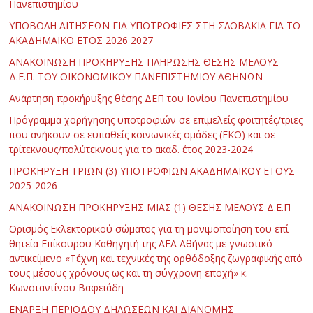
Πανεπιστημίου
ΥΠΟΒΟΛΗ ΑΙΤΗΣΕΩΝ ΓΙΑ ΥΠΟΤΡΟΦΙΕΣ ΣΤΗ ΣΛΟΒΑΚΙΑ ΓΙΑ ΤΟ
ΑΚΑΔΗΜΑΪΚΟ ΕΤΟΣ 2026 2027
ΑΝΑΚΟΙΝΩΣΗ ΠΡΟΚΗΡΥΞΗΣ ΠΛΗΡΩΣΗΣ ΘΕΣΗΣ ΜΕΛΟΥΣ
Δ.Ε.Π. ΤΟΥ ΟΙΚΟΝΟΜΙΚΟΥ ΠΑΝΕΠΙΣΤΗΜΙΟΥ ΑΘΗΝΩΝ
Ανάρτηση προκήρυξης θέσης ΔΕΠ του Ιονίου Πανεπιστημίου
Πρόγραμμα χορήγησης υποτροφιών σε επιμελείς φοιτητές/τριες
που ανήκουν σε ευπαθείς κοινωνικές ομάδες (ΕΚΟ) και σε
τρίτεκνους/πολύτεκνους για το ακαδ. έτος 2023-2024
ΠΡΟΚΗΡΥΞΗ ΤΡΙΩΝ (3) ΥΠΟΤΡΟΦΙΩΝ ΑΚΑΔΗΜΑΪΚΟΥ ΕΤΟΥΣ
2025-2026
ΑΝΑΚΟΙΝΩΣΗ ΠΡΟΚΗΡΥΞΗΣ ΜΙΑΣ (1) ΘΕΣΗΣ ΜΕΛΟΥΣ Δ.Ε.Π
Ορισμός Εκλεκτορικού σώματος για τη μονιμοποίηση του επί
θητεία Επίκουρου Καθηγητή της ΑΕΑ Αθήνας με γνωστικό
αντικείμενο «Τέχνη και τεχνικές της ορθόδοξης ζωγραφικής από
τους μέσους χρόνους ως και τη σύγχρονη εποχή» κ.
Κωνσταντίνου Βαφειάδη
ΕΝΑΡΞΗ ΠΕΡΙΟΔΟΥ ΔΗΛΩΣΕΩΝ ΚΑΙ ΔΙΑΝΟΜΗΣ