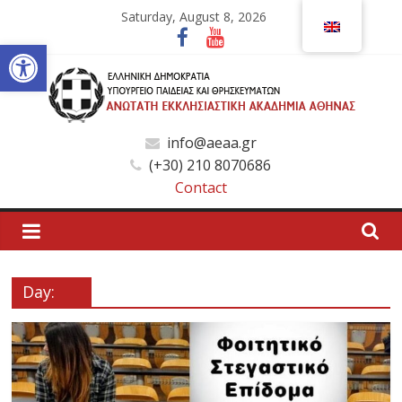
Skip
Saturday, August 8, 2026
to
Open toolbar
content
Ανώτατη
info@aeaa.gr
(+30) 210 8070686
Εκκλησιαστική
Contact
Ακαδημία
Αθηνών
Day:
Ανώτατη
Εκκλησιαστική
Ακαδημία
Αθηνών