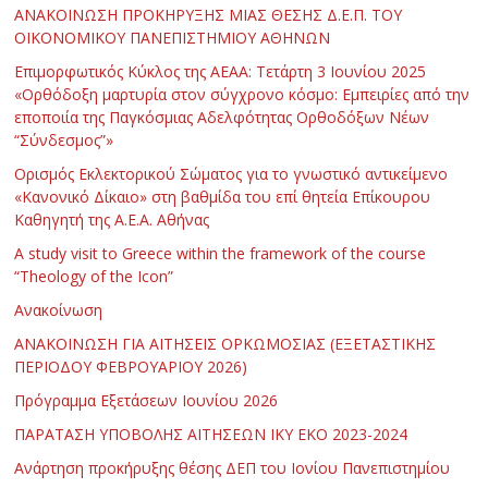
ΑΝΑΚΟΙΝΩΣΗ ΠΡΟΚΗΡΥΞΗΣ ΜΙΑΣ ΘΕΣΗΣ Δ.Ε.Π. ΤΟΥ
ΟΙΚΟΝΟΜΙΚΟΥ ΠΑΝΕΠΙΣΤΗΜΙΟΥ ΑΘΗΝΩΝ
Επιμορφωτικός Κύκλος της ΑΕΑΑ: Τετάρτη 3 Ιουνίου 2025
«Ορθόδοξη μαρτυρία στον σύγχρονο κόσμο: Εμπειρίες από την
εποποιία της Παγκόσμιας Αδελφότητας Ορθοδόξων Νέων
“Σύνδεσμος”»
Ορισμός Εκλεκτορικού Σώματος για το γνωστικό αντικείμενο
«Κανονικό Δίκαιο» στη βαθμίδα του επί θητεία Επίκουρου
Καθηγητή της Α.Ε.Α. Αθήνας
Α study visit to Greece within the framework of the course
“Theology of the Icon”
Ανακοίνωση
ΑΝΑΚΟΙΝΩΣΗ ΓΙΑ ΑΙΤΗΣΕΙΣ ΟΡΚΩΜΟΣΙΑΣ (ΕΞΕΤΑΣΤΙΚΗΣ
ΠΕΡΙΟΔΟΥ ΦΕΒΡΟΥΑΡΙΟΥ 2026)
Πρόγραμμα Εξετάσεων Ιουνίου 2026
ΠΑΡΑΤΑΣΗ ΥΠΟΒΟΛΗΣ ΑΙΤΗΣΕΩΝ ΙΚΥ ΕΚΟ 2023-2024
Ανάρτηση προκήρυξης θέσης ΔΕΠ του Ιονίου Πανεπιστημίου