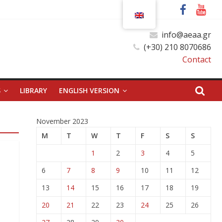
info@aeaa.gr
(+30) 210 8070686
Contact
S
LIBRARY
ENGLISH VERSION
November 2023
M
T
W
T
F
S
S
1
2
3
4
5
6
7
8
9
10
11
12
13
14
15
16
17
18
19
20
21
22
23
24
25
26