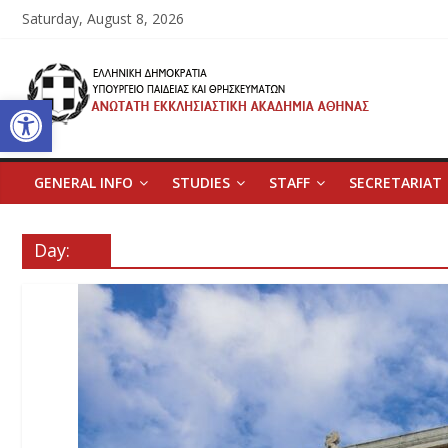
Skip
Saturday, August 8, 2026
to
content
Ανώτατη
Open toolbar
Εκκλησιαστική
Ακαδημία
GENERAL INFO
STUDIES
STAFF
SECRETARIAT
Αθηνών
Day:
Ανώτατη
Εκκλησιαστική
Ακαδημία
Αθηνών