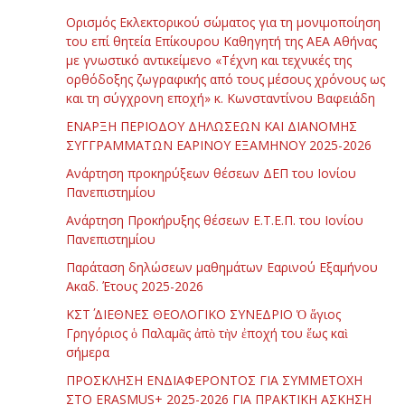
Ορισμός Εκλεκτορικού σώματος για τη μονιμοποίηση
του επί θητεία Επίκουρου Καθηγητή της ΑΕΑ Αθήνας
με γνωστικό αντικείμενο «Τέχνη και τεχνικές της
ορθόδοξης ζωγραφικής από τους μέσους χρόνους ως
και τη σύγχρονη εποχή» κ. Κωνσταντίνου Βαφειάδη
ΕΝΑΡΞΗ ΠΕΡΙΟΔΟΥ ΔΗΛΩΣΕΩΝ ΚΑΙ ΔΙΑΝΟΜΗΣ
ΣΥΓΓΡΑΜΜΑΤΩΝ ΕΑΡΙΝΟΥ ΕΞΑΜΗΝΟΥ 2025-2026
Ανάρτηση προκηρύξεων θέσεων ΔΕΠ του Ιονίου
Πανεπιστημίου
Ανάρτηση Προκήρυξης θέσεων Ε.Τ.Ε.Π. του Ιονίου
Πανεπιστημίου
Παράταση δηλώσεων μαθημάτων Εαρινού Εξαμήνου
Ακαδ. Έτους 2025-2026
ΚΣΤ΄ ΔΙΕΘΝΕΣ ΘΕΟΛΟΓΙΚΟ ΣΥΝΕΔΡΙΟ Ὁ ἅγιος
Γρηγόριος ὁ Παλαμᾶς ἀπὸ τὴν ἐποχή του ἕως καὶ
σήμερα
ΠΡΟΣΚΛΗΣΗ ΕΝΔΙΑΦΕΡΟΝΤΟΣ ΓΙΑ ΣΥΜΜΕΤΟΧΗ
ΣΤΟ ERASMUS+ 2025-2026 ΓΙΑ ΠΡΑΚΤΙΚΗ ΑΣΚΗΣΗ