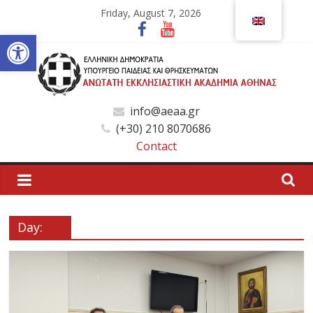
Skip
Friday, August 7, 2026
to
Open toolbar
content
Ανώτατη
info@aeaa.gr
(+30) 210 8070686
Εκκλησιαστική
Contact
Ακαδημία
Αθηνών
Day:
Ανώτατη
Εκκλησιαστική
Ακαδημία
Αθηνών