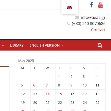
info@aeaa.gr
(+30) 210 8070686
Contact
S
LIBRARY
ENGLISH VERSION
May 2025
M
T
W
T
F
S
S
1
2
3
4
5
6
7
8
9
10
11
12
13
14
15
16
17
18
19
20
21
22
23
24
25