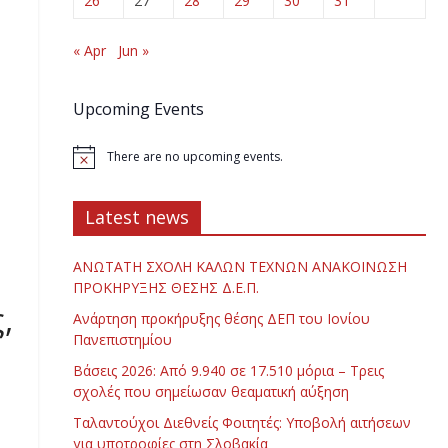
26
27
28
29
30
31
« Apr
Jun »
Upcoming Events
There are no upcoming events.
Latest news
ΑΝΩΤΑΤΗ ΣΧΟΛΗ ΚΑΛΩΝ ΤΕΧΝΩΝ ΑΝΑΚΟΙΝΩΣΗ
ΠΡΟΚΗΡΥΞΗΣ ΘΕΣΗΣ Δ.Ε.Π.
,
Ανάρτηση προκήρυξης θέσης ΔΕΠ του Ιονίου
Πανεπιστημίου
Βάσεις 2026: Από 9.940 σε 17.510 μόρια – Τρεις
σχολές που σημείωσαν θεαματική αύξηση
Ταλαντούχοι Διεθνείς Φοιτητές: Υποβολή αιτήσεων
για υποτροφίες στη Σλοβακία