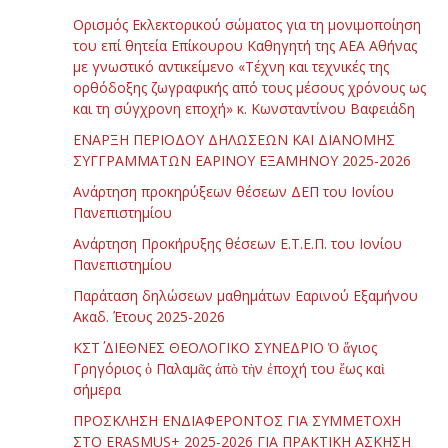
Ορισμός Εκλεκτορικού σώματος για τη μονιμοποίηση
του επί θητεία Επίκουρου Καθηγητή της ΑΕΑ Αθήνας
με γνωστικό αντικείμενο «Τέχνη και τεχνικές της
ορθόδοξης ζωγραφικής από τους μέσους χρόνους ως
και τη σύγχρονη εποχή» κ. Κωνσταντίνου Βαφειάδη
ΕΝΑΡΞΗ ΠΕΡΙΟΔΟΥ ΔΗΛΩΣΕΩΝ ΚΑΙ ΔΙΑΝΟΜΗΣ
ΣΥΓΓΡΑΜΜΑΤΩΝ ΕΑΡΙΝΟΥ ΕΞΑΜΗΝΟΥ 2025-2026
Ανάρτηση προκηρύξεων θέσεων ΔΕΠ του Ιονίου
Πανεπιστημίου
Ανάρτηση Προκήρυξης θέσεων Ε.Τ.Ε.Π. του Ιονίου
Πανεπιστημίου
Παράταση δηλώσεων μαθημάτων Εαρινού Εξαμήνου
Ακαδ. Έτους 2025-2026
ΚΣΤ΄ ΔΙΕΘΝΕΣ ΘΕΟΛΟΓΙΚΟ ΣΥΝΕΔΡΙΟ Ὁ ἅγιος
Γρηγόριος ὁ Παλαμᾶς ἀπὸ τὴν ἐποχή του ἕως καὶ
σήμερα
ΠΡΟΣΚΛΗΣΗ ΕΝΔΙΑΦΕΡΟΝΤΟΣ ΓΙΑ ΣΥΜΜΕΤΟΧΗ
ΣΤΟ ERASMUS+ 2025-2026 ΓΙΑ ΠΡΑΚΤΙΚΗ ΑΣΚΗΣΗ