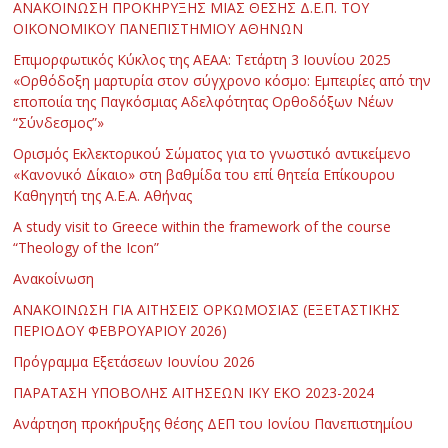
ΑΝΑΚΟΙΝΩΣΗ ΠΡΟΚΗΡΥΞΗΣ ΜΙΑΣ ΘΕΣΗΣ Δ.Ε.Π. ΤΟΥ
ΟΙΚΟΝΟΜΙΚΟΥ ΠΑΝΕΠΙΣΤΗΜΙΟΥ ΑΘΗΝΩΝ
Επιμορφωτικός Κύκλος της ΑΕΑΑ: Τετάρτη 3 Ιουνίου 2025
«Ορθόδοξη μαρτυρία στον σύγχρονο κόσμο: Εμπειρίες από την
εποποιία της Παγκόσμιας Αδελφότητας Ορθοδόξων Νέων
“Σύνδεσμος”»
Ορισμός Εκλεκτορικού Σώματος για το γνωστικό αντικείμενο
«Κανονικό Δίκαιο» στη βαθμίδα του επί θητεία Επίκουρου
Καθηγητή της Α.Ε.Α. Αθήνας
Α study visit to Greece within the framework of the course
“Theology of the Icon”
Ανακοίνωση
ΑΝΑΚΟΙΝΩΣΗ ΓΙΑ ΑΙΤΗΣΕΙΣ ΟΡΚΩΜΟΣΙΑΣ (ΕΞΕΤΑΣΤΙΚΗΣ
ΠΕΡΙΟΔΟΥ ΦΕΒΡΟΥΑΡΙΟΥ 2026)
Πρόγραμμα Εξετάσεων Ιουνίου 2026
ΠΑΡΑΤΑΣΗ ΥΠΟΒΟΛΗΣ ΑΙΤΗΣΕΩΝ ΙΚΥ ΕΚΟ 2023-2024
Ανάρτηση προκήρυξης θέσης ΔΕΠ του Ιονίου Πανεπιστημίου