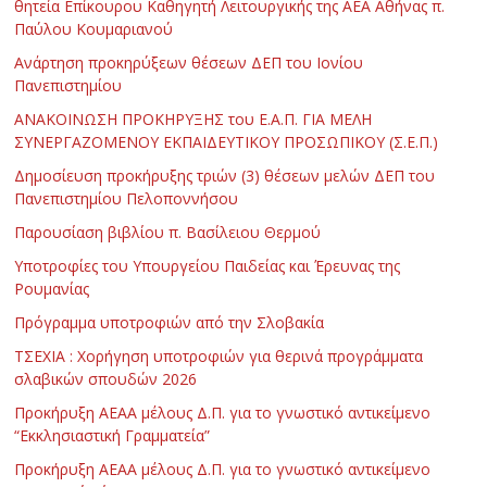
θητεία Επίκουρου Καθηγητή Λειτουργικής της ΑΕΑ Αθήνας π.
Παύλου Κουμαριανού
Ανάρτηση προκηρύξεων θέσεων ΔΕΠ του Ιονίου
Πανεπιστημίου
ΑΝΑΚΟΙΝΩΣΗ ΠΡΟΚΗΡΥΞΗΣ του Ε.Α.Π. ΓΙΑ ΜΕΛΗ
ΣΥΝΕΡΓΑΖΟΜΕΝΟΥ ΕΚΠΑΙΔΕΥΤΙΚΟΥ ΠΡΟΣΩΠΙΚΟΥ (Σ.Ε.Π.)
Δημοσίευση προκήρυξης τριών (3) θέσεων μελών ΔΕΠ του
Πανεπιστημίου Πελοποννήσου
Παρουσίαση βιβλίου π. Βασίλειου Θερμού
Υποτροφίες του Υπουργείου Παιδείας και Έρευνας της
Ρουμανίας
Πρόγραμμα υποτροφιών από την Σλοβακία
ΤΣΕΧΙΑ : Χορήγηση υποτροφιών για θερινά προγράμματα
σλαβικών σπουδών 2026
Προκήρυξη ΑΕΑΑ μέλους Δ.Π. για το γνωστικό αντικείμενο
“Εκκλησιαστική Γραμματεία”
Προκήρυξη ΑΕΑΑ μέλους Δ.Π. για το γνωστικό αντικείμενο