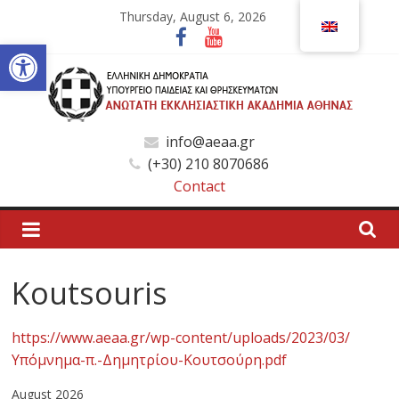
Skip
Thursday, August 6, 2026
to
Open toolbar
content
Ανώτατη
info@aeaa.gr
(+30) 210 8070686
Εκκλησιαστική
Contact
Ακαδημία
Αθηνών
Koutsouris
Ανώτατη
https://www.aeaa.gr/wp-content/uploads/2023/03/
Εκκλησιαστική
Υπόμνημα-π.-Δημητρίου-Κουτσούρη.pdf
Ακαδημία
Αθηνών
August 2026