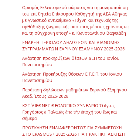
Ορισμός Εκλεκτορικού σώματος για τη μονιμοποίηση
του επί θητεία Επίκουρου Καθηγητή της ΑΕΑ Αθήνας
με γνωστικό αντικείμενο «Τέχνη και τεχνικές της
ορθόδοξης ζωγραφικής από τους μέσους χρόνους ως
και τη σύγχρονη εποχή» κ. Κωνσταντίνου Βαφειάδη
ΕΝΑΡΞΗ ΠΕΡΙΟΔΟΥ ΔΗΛΩΣΕΩΝ ΚΑΙ ΔΙΑΝΟΜΗΣ
ΣΥΓΓΡΑΜΜΑΤΩΝ ΕΑΡΙΝΟΥ ΕΞΑΜΗΝΟΥ 2025-2026
Ανάρτηση προκηρύξεων θέσεων ΔΕΠ του Ιονίου
Πανεπιστημίου
Ανάρτηση Προκήρυξης θέσεων Ε.Τ.Ε.Π. του Ιονίου
Πανεπιστημίου
Παράταση δηλώσεων μαθημάτων Εαρινού Εξαμήνου
Ακαδ. Έτους 2025-2026
ΚΣΤ΄ ΔΙΕΘΝΕΣ ΘΕΟΛΟΓΙΚΟ ΣΥΝΕΔΡΙΟ Ὁ ἅγιος
Γρηγόριος ὁ Παλαμᾶς ἀπὸ τὴν ἐποχή του ἕως καὶ
σήμερα
ΠΡΟΣΚΛΗΣΗ ΕΝΔΙΑΦΕΡΟΝΤΟΣ ΓΙΑ ΣΥΜΜΕΤΟΧΗ
ΣΤΟ ERASMUS+ 2025-2026 ΓΙΑ ΠΡΑΚΤΙΚΗ ΑΣΚΗΣΗ