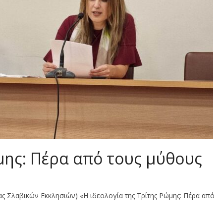
μης: Πέρα από τους μύθους
ίας Σλαβικών Εκκλησιών) «Η ιδεολογία της Τρίτης Ρώμης: Πέρα από