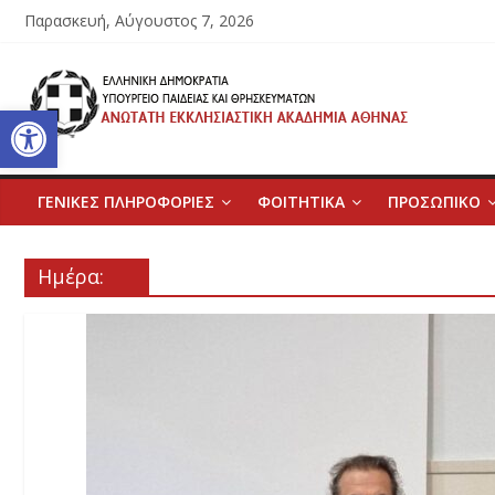
Μετάβαση
Παρασκευή, Αύγουστος 7, 2026
σε
περιεχόμενο
Ανώτατη
Ανοίξτε τη γραμμή εργαλείων
Εκκλησιαστική
Ακαδημία
ΓΕΝΙΚΕΣ ΠΛΗΡΟΦΟΡΙΕΣ
ΦΟΙΤΗΤΙΚΑ
ΠΡΟΣΩΠΙΚΟ
Αθηνών
Ημέρα:
Ανώτατη
Εκκλησιαστική
Ακαδημία
Αθηνών