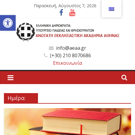
Μετάβαση
Παρασκευή, Αύγουστος 7, 2026
σε
Ανοίξτε τη γραμμή εργαλείων
περιεχόμενο
Ανώτατη
info@aeaa.gr
(+30) 210 8070686
Εκκλησιαστική
Επικοινωνία
Ακαδημία
Αθηνών
Ημέρα:
Ανώτατη
Εκκλησιαστική
Ακαδημία
Αθηνών