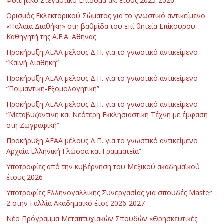
Φοιτητικό Στεγαστικό Επίδομα ακ. έτους 2025-2026
Ορισμός Εκλεκτορικού Σώματος για το γνωστικό αντικείμενο
«Παλαιά Διαθήκη» στη βαθμίδα του επί θητεία Επίκουρου
Καθηγητή της Α.Ε.Α. Αθήνας
Προκήρυξη ΑΕΑΑ μέλους Δ.Π. για το γνωστικό αντικείμενο
“Καινή Διαθήκη”
Προκήρυξη ΑΕΑΑ μέλους Δ.Π. για το γνωστικό αντικείμενο
“Ποιμαντική-Εξομολογητική”
Προκήρυξη ΑΕΑΑ μέλους Δ.Π. για το γνωστικό αντικείμενο
“Μεταβυζαντινή και Νεότερη Εκκλησιαστική Τέχνη με έμφαση
στη Ζωγραφική”
Προκήρυξη ΑΕΑΑ μέλους Δ.Π. για το γνωστικό αντικείμενο
Αρχαία Ελληνική Γλώσσα και Γραμματεία”
Υποτροφίες από την κυβέρνηση του Μεξικού ακαδημαϊκού
έτους 2026
Υποτροφίες Ελληνογαλλικής Συνεργασίας για σπουδές Master
2 στην Γαλλία Ακαδημαϊκό έτος 2026-2027
Νέο Πρόγραμμα Μεταπτυχιακών Σπουδών «Θρησκευτικές