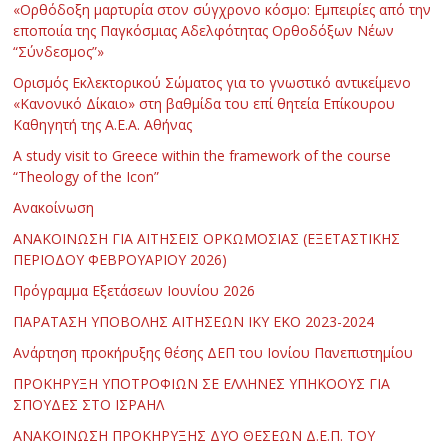
«Ορθόδοξη μαρτυρία στον σύγχρονο κόσμο: Εμπειρίες από την
εποποιία της Παγκόσμιας Αδελφότητας Ορθοδόξων Νέων
“Σύνδεσμος”»
Ορισμός Εκλεκτορικού Σώματος για το γνωστικό αντικείμενο
«Κανονικό Δίκαιο» στη βαθμίδα του επί θητεία Επίκουρου
Καθηγητή της Α.Ε.Α. Αθήνας
Α study visit to Greece within the framework of the course
“Theology of the Icon”
Ανακοίνωση
ΑΝΑΚΟΙΝΩΣΗ ΓΙΑ ΑΙΤΗΣΕΙΣ ΟΡΚΩΜΟΣΙΑΣ (ΕΞΕΤΑΣΤΙΚΗΣ
ΠΕΡΙΟΔΟΥ ΦΕΒΡΟΥΑΡΙΟΥ 2026)
Πρόγραμμα Εξετάσεων Ιουνίου 2026
ΠΑΡΑΤΑΣΗ ΥΠΟΒΟΛΗΣ ΑΙΤΗΣΕΩΝ ΙΚΥ ΕΚΟ 2023-2024
Ανάρτηση προκήρυξης θέσης ΔΕΠ του Ιονίου Πανεπιστημίου
ΠΡΟΚΗΡΥΞΗ ΥΠΟΤΡΟΦΙΩΝ ΣΕ ΕΛΛΗΝΕΣ ΥΠΗΚΟΟΥΣ ΓΙΑ
ΣΠΟΥΔΕΣ ΣΤΟ ΙΣΡΑΗΛ
ΑΝΑΚΟΙΝΩΣΗ ΠΡΟΚΗΡΥΞΗΣ ΔΥΟ ΘΕΣΕΩΝ Δ.Ε.Π. ΤΟΥ