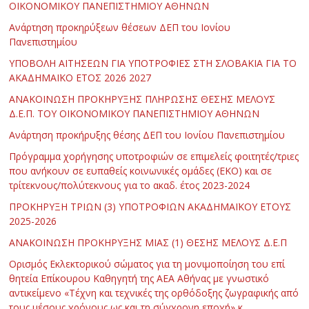
ΟΙΚΟΝΟΜΙΚΟΥ ΠΑΝΕΠΙΣΤΗΜΙΟΥ ΑΘΗΝΩΝ
Ανάρτηση προκηρύξεων θέσεων ΔΕΠ του Ιονίου
Πανεπιστημίου
ΥΠΟΒΟΛΗ ΑΙΤΗΣΕΩΝ ΓΙΑ ΥΠΟΤΡΟΦΙΕΣ ΣΤΗ ΣΛΟΒΑΚΙΑ ΓΙΑ ΤΟ
ΑΚΑΔΗΜΑΪΚΟ ΕΤΟΣ 2026 2027
ΑΝΑΚΟΙΝΩΣΗ ΠΡΟΚΗΡΥΞΗΣ ΠΛΗΡΩΣΗΣ ΘΕΣΗΣ ΜΕΛΟΥΣ
Δ.Ε.Π. ΤΟΥ ΟΙΚΟΝΟΜΙΚΟΥ ΠΑΝΕΠΙΣΤΗΜΙΟΥ ΑΘΗΝΩΝ
Ανάρτηση προκήρυξης θέσης ΔΕΠ του Ιονίου Πανεπιστημίου
Πρόγραμμα χορήγησης υποτροφιών σε επιμελείς φοιτητές/τριες
που ανήκουν σε ευπαθείς κοινωνικές ομάδες (ΕΚΟ) και σε
τρίτεκνους/πολύτεκνους για το ακαδ. έτος 2023-2024
ΠΡΟΚΗΡΥΞΗ ΤΡΙΩΝ (3) ΥΠΟΤΡΟΦΙΩΝ ΑΚΑΔΗΜΑΪΚΟΥ ΕΤΟΥΣ
2025-2026
ΑΝΑΚΟΙΝΩΣΗ ΠΡΟΚΗΡΥΞΗΣ ΜΙΑΣ (1) ΘΕΣΗΣ ΜΕΛΟΥΣ Δ.Ε.Π
Ορισμός Εκλεκτορικού σώματος για τη μονιμοποίηση του επί
θητεία Επίκουρου Καθηγητή της ΑΕΑ Αθήνας με γνωστικό
αντικείμενο «Τέχνη και τεχνικές της ορθόδοξης ζωγραφικής από
τους μέσους χρόνους ως και τη σύγχρονη εποχή» κ.