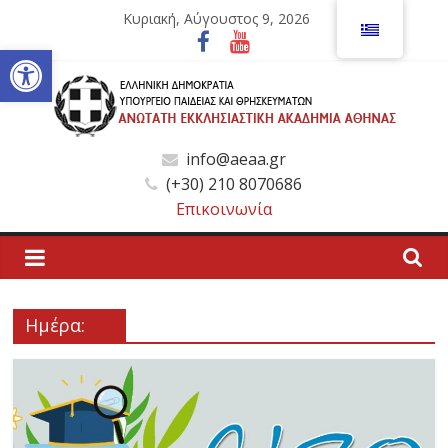
Μετάβαση
Κυριακή, Αύγουστος 9, 2026
σε
Ανοίξτε τη γραμμή εργαλείων
περιεχόμενο
Ανώτατη
info@aeaa.gr
(+30) 210 8070686
Εκκλησιαστική
Επικοινωνία
Ακαδημία
Αθηνών
Ημέρα:
Ανώτατη
Εκκλησιαστική
Ακαδημία
Αθηνών