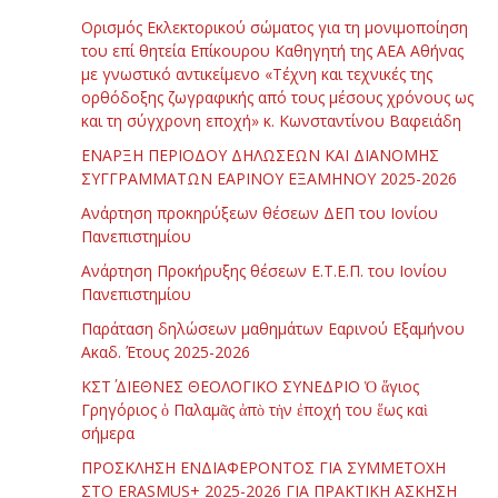
Ορισμός Εκλεκτορικού σώματος για τη μονιμοποίηση
του επί θητεία Επίκουρου Καθηγητή της ΑΕΑ Αθήνας
με γνωστικό αντικείμενο «Τέχνη και τεχνικές της
ορθόδοξης ζωγραφικής από τους μέσους χρόνους ως
και τη σύγχρονη εποχή» κ. Κωνσταντίνου Βαφειάδη
ΕΝΑΡΞΗ ΠΕΡΙΟΔΟΥ ΔΗΛΩΣΕΩΝ ΚΑΙ ΔΙΑΝΟΜΗΣ
ΣΥΓΓΡΑΜΜΑΤΩΝ ΕΑΡΙΝΟΥ ΕΞΑΜΗΝΟΥ 2025-2026
Ανάρτηση προκηρύξεων θέσεων ΔΕΠ του Ιονίου
Πανεπιστημίου
Ανάρτηση Προκήρυξης θέσεων Ε.Τ.Ε.Π. του Ιονίου
Πανεπιστημίου
Παράταση δηλώσεων μαθημάτων Εαρινού Εξαμήνου
Ακαδ. Έτους 2025-2026
ΚΣΤ΄ ΔΙΕΘΝΕΣ ΘΕΟΛΟΓΙΚΟ ΣΥΝΕΔΡΙΟ Ὁ ἅγιος
Γρηγόριος ὁ Παλαμᾶς ἀπὸ τὴν ἐποχή του ἕως καὶ
σήμερα
ΠΡΟΣΚΛΗΣΗ ΕΝΔΙΑΦΕΡΟΝΤΟΣ ΓΙΑ ΣΥΜΜΕΤΟΧΗ
ΣΤΟ ERASMUS+ 2025-2026 ΓΙΑ ΠΡΑΚΤΙΚΗ ΑΣΚΗΣΗ