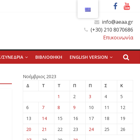
info@aeaa.gr
(+30) 210 8070686
Επικοινωνία
/ΣΥΝΕΔΡΙΑ
ΒΙΒΛΙΟΘΗΚΗ
ENGLISH VERSION
Νοέμβριος 2023
Δ
Τ
Τ
Π
Π
Σ
Κ
1
2
3
4
5
6
7
8
9
10
11
12
13
14
15
16
17
18
19
20
21
22
23
24
25
26