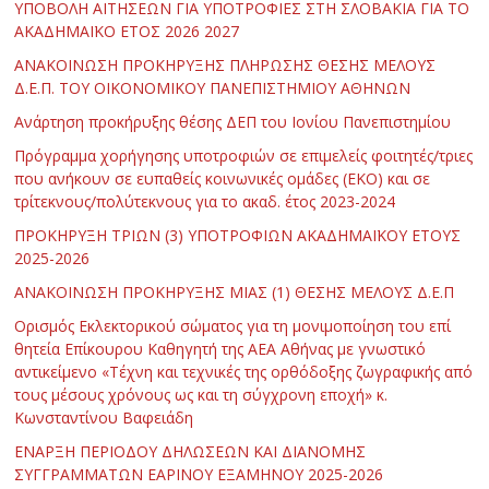
ΥΠΟΒΟΛΗ ΑΙΤΗΣΕΩΝ ΓΙΑ ΥΠΟΤΡΟΦΙΕΣ ΣΤΗ ΣΛΟΒΑΚΙΑ ΓΙΑ ΤΟ
ΑΚΑΔΗΜΑΪΚΟ ΕΤΟΣ 2026 2027
ΑΝΑΚΟΙΝΩΣΗ ΠΡΟΚΗΡΥΞΗΣ ΠΛΗΡΩΣΗΣ ΘΕΣΗΣ ΜΕΛΟΥΣ
Δ.Ε.Π. ΤΟΥ ΟΙΚΟΝΟΜΙΚΟΥ ΠΑΝΕΠΙΣΤΗΜΙΟΥ ΑΘΗΝΩΝ
Ανάρτηση προκήρυξης θέσης ΔΕΠ του Ιονίου Πανεπιστημίου
Πρόγραμμα χορήγησης υποτροφιών σε επιμελείς φοιτητές/τριες
που ανήκουν σε ευπαθείς κοινωνικές ομάδες (ΕΚΟ) και σε
τρίτεκνους/πολύτεκνους για το ακαδ. έτος 2023-2024
ΠΡΟΚΗΡΥΞΗ ΤΡΙΩΝ (3) ΥΠΟΤΡΟΦΙΩΝ ΑΚΑΔΗΜΑΪΚΟΥ ΕΤΟΥΣ
2025-2026
ΑΝΑΚΟΙΝΩΣΗ ΠΡΟΚΗΡΥΞΗΣ ΜΙΑΣ (1) ΘΕΣΗΣ ΜΕΛΟΥΣ Δ.Ε.Π
Ορισμός Εκλεκτορικού σώματος για τη μονιμοποίηση του επί
θητεία Επίκουρου Καθηγητή της ΑΕΑ Αθήνας με γνωστικό
αντικείμενο «Τέχνη και τεχνικές της ορθόδοξης ζωγραφικής από
τους μέσους χρόνους ως και τη σύγχρονη εποχή» κ.
Κωνσταντίνου Βαφειάδη
ΕΝΑΡΞΗ ΠΕΡΙΟΔΟΥ ΔΗΛΩΣΕΩΝ ΚΑΙ ΔΙΑΝΟΜΗΣ
ΣΥΓΓΡΑΜΜΑΤΩΝ ΕΑΡΙΝΟΥ ΕΞΑΜΗΝΟΥ 2025-2026