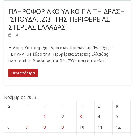
ΠΛΗΡΟΦΟΡΙΑΚΟ ΥΛΙΚΟ ΓΙΑ ΤΗ ΔΡΑΣΗ
“ΣΠΟΥΔΑ…ΖΩ” ΤΗΣ ΠΕΡΙΦΕΡΕΙΑΣ
ΣΤΕΡΕΑΣ ΕΛΛΑΔΑΣ
Η Δομή Υποστήριξης Δράσεων Κοινωνικής Ένταξης –
ΓΕΦΥΡΑ, με έδρα την Περιφέρεια Στερεάς Ελλάδας
υλοποιεί τη δράση «σπουδά…ΖΩ» που αποτελεί
Περισσότερα
Νοέμβριος 2023
Δ
Τ
Τ
Π
Π
Σ
Κ
1
2
3
4
5
6
7
8
9
10
11
12