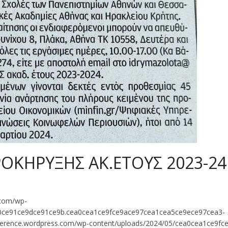
ΚΗΡΥΞΗΣ ΑΚ.ΕΤΟΥΣ 2023-24
.com/wp-
a0ce91ce9dce91ce9b.cea0cea1ce9fce9ace97cea1cea5ce9ece97cea3-
ference.wordpress.com/wp-content/uploads/2024/05/cea0cea1ce9fc