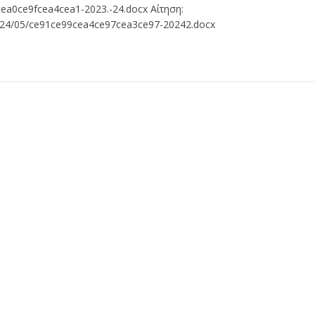
ea0ce9fcea4cea1-2023.-24.docx Αίτηση:
2024/05/ce91ce99cea4ce97cea3ce97-20242.docx