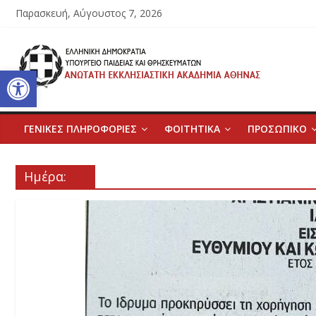
Μετάβαση
Παρασκευή, Αύγουστος 7, 2026
σε
περιεχόμενο
Ανώτατη
Ανοίξτε τη γραμμή εργαλείων
Εκκλησιαστική
Ακαδημία
ΓΕΝΙΚΕΣ ΠΛΗΡΟΦΟΡΙΕΣ
ΦΟΙΤΗΤΙΚΑ
ΠΡΟΣΩΠΙΚΟ
Αθηνών
Ημέρα:
Ανώτατη
Εκκλησιαστική
Ακαδημία
Αθηνών