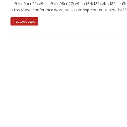
ce91ce9ace91ce94.ce91ce98ce97ce9d.-cf84cf81cebfcf80.cea5c
https://aeaaconference.wordpress.com/wp-content/uploads/
Περισσότερα