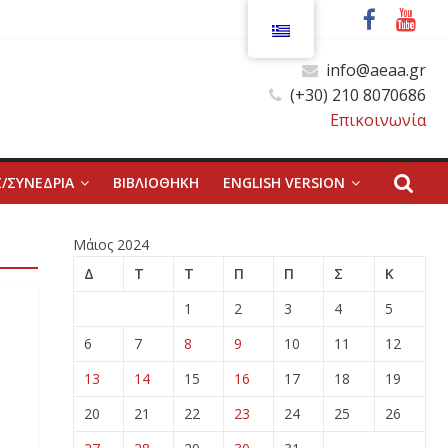
info@aeaa.gr
(+30) 210 8070686
Επικοινωνία
/ΣΥΝΕΔΡΙΑ
ΒΙΒΛΙΟΘΗΚΗ
ENGLISH VERSION
Μάιος 2024
Δ
Τ
Τ
Π
Π
Σ
Κ
1
2
3
4
5
6
7
8
9
10
11
12
13
14
15
16
17
18
19
20
21
22
23
24
25
26