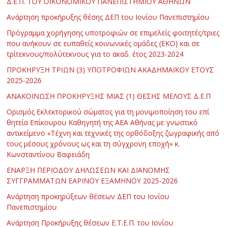
Δ.Ε.Π. ΤΟΥ ΟΙΚΟΝΟΜΙΚΟΥ ΠΑΝΕΠΙΣΤΗΜΙΟΥ ΑΘΗΝΩΝ
Ανάρτηση προκήρυξης θέσης ΔΕΠ του Ιονίου Πανεπιστημίου
Πρόγραμμα χορήγησης υποτροφιών σε επιμελείς φοιτητές/τριες
που ανήκουν σε ευπαθείς κοινωνικές ομάδες (ΕΚΟ) και σε
τρίτεκνους/πολύτεκνους για το ακαδ. έτος 2023-2024
ΠΡΟΚΗΡΥΞΗ ΤΡΙΩΝ (3) ΥΠΟΤΡΟΦΙΩΝ ΑΚΑΔΗΜΑΪΚΟΥ ΕΤΟΥΣ
2025-2026
ΑΝΑΚΟΙΝΩΣΗ ΠΡΟΚΗΡΥΞΗΣ ΜΙΑΣ (1) ΘΕΣΗΣ ΜΕΛΟΥΣ Δ.Ε.Π
Ορισμός Εκλεκτορικού σώματος για τη μονιμοποίηση του επί
θητεία Επίκουρου Καθηγητή της ΑΕΑ Αθήνας με γνωστικό
αντικείμενο «Τέχνη και τεχνικές της ορθόδοξης ζωγραφικής από
τους μέσους χρόνους ως και τη σύγχρονη εποχή» κ.
Κωνσταντίνου Βαφειάδη
ΕΝΑΡΞΗ ΠΕΡΙΟΔΟΥ ΔΗΛΩΣΕΩΝ ΚΑΙ ΔΙΑΝΟΜΗΣ
ΣΥΓΓΡΑΜΜΑΤΩΝ ΕΑΡΙΝΟΥ ΕΞΑΜΗΝΟΥ 2025-2026
Ανάρτηση προκηρύξεων θέσεων ΔΕΠ του Ιονίου
Πανεπιστημίου
Ανάρτηση Προκήρυξης θέσεων Ε.Τ.Ε.Π. του Ιονίου