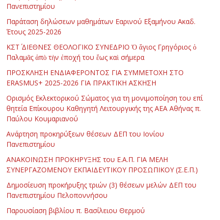
Πανεπιστημίου
Παράταση δηλώσεων μαθημάτων Εαρινού Εξαμήνου Ακαδ.
Έτους 2025-2026
ΚΣΤ΄ ΔΙΕΘΝΕΣ ΘΕΟΛΟΓΙΚΟ ΣΥΝΕΔΡΙΟ Ὁ ἅγιος Γρηγόριος ὁ
Παλαμᾶς ἀπὸ τὴν ἐποχή του ἕως καὶ σήμερα
ΠΡΟΣΚΛΗΣΗ ΕΝΔΙΑΦΕΡΟΝΤΟΣ ΓΙΑ ΣΥΜΜΕΤΟΧΗ ΣΤΟ
ERASMUS+ 2025-2026 ΓΙΑ ΠΡΑΚΤΙΚΗ ΑΣΚΗΣΗ
Ορισμός Εκλεκτορικού Σώματος για τη μονιμοποίηση του επί
θητεία Επίκουρου Καθηγητή Λειτουργικής της ΑΕΑ Αθήνας π.
Παύλου Κουμαριανού
Ανάρτηση προκηρύξεων θέσεων ΔΕΠ του Ιονίου
Πανεπιστημίου
ΑΝΑΚΟΙΝΩΣΗ ΠΡΟΚΗΡΥΞΗΣ του Ε.Α.Π. ΓΙΑ ΜΕΛΗ
ΣΥΝΕΡΓΑΖΟΜΕΝΟΥ ΕΚΠΑΙΔΕΥΤΙΚΟΥ ΠΡΟΣΩΠΙΚΟΥ (Σ.Ε.Π.)
Δημοσίευση προκήρυξης τριών (3) θέσεων μελών ΔΕΠ του
Πανεπιστημίου Πελοποννήσου
Παρουσίαση βιβλίου π. Βασίλειου Θερμού