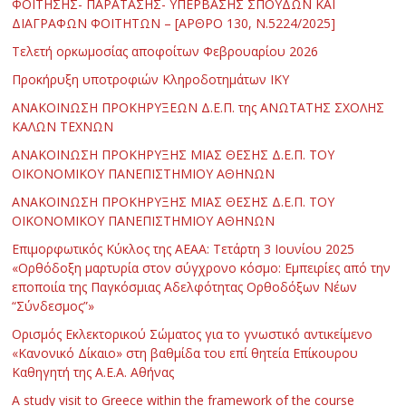
ΦΟΙΤΗΣΗΣ- ΠΑΡΑΤΑΣΗΣ- ΥΠΕΡΒΑΣΗΣ ΣΠΟΥΔΩΝ ΚΑΙ
ΔΙΑΓΡΑΦΩΝ ΦΟΙΤΗΤΩΝ – [ΑΡΘΡΟ 130, Ν.5224/2025]
Τελετή ορκωμοσίας αποφοίτων Φεβρουαρίου 2026
Προκήρυξη υποτροφιών Κληροδοτημάτων ΙΚΥ
ΑΝΑΚΟΙΝΩΣΗ ΠΡΟΚΗΡΥΞΕΩΝ Δ.Ε.Π. της ΑΝΩΤΑΤΗΣ ΣΧΟΛΗΣ
ΚΑΛΩΝ ΤΕΧΝΩΝ
ΑΝΑΚΟΙΝΩΣΗ ΠΡΟΚΗΡΥΞΗΣ ΜΙΑΣ ΘΕΣΗΣ Δ.Ε.Π. ΤΟΥ
ΟΙΚΟΝΟΜΙΚΟΥ ΠΑΝΕΠΙΣΤΗΜΙΟΥ ΑΘΗΝΩΝ
ΑΝΑΚΟΙΝΩΣΗ ΠΡΟΚΗΡΥΞΗΣ ΜΙΑΣ ΘΕΣΗΣ Δ.Ε.Π. ΤΟΥ
ΟΙΚΟΝΟΜΙΚΟΥ ΠΑΝΕΠΙΣΤΗΜΙΟΥ ΑΘΗΝΩΝ
Επιμορφωτικός Κύκλος της ΑΕΑΑ: Τετάρτη 3 Ιουνίου 2025
«Ορθόδοξη μαρτυρία στον σύγχρονο κόσμο: Εμπειρίες από την
εποποιία της Παγκόσμιας Αδελφότητας Ορθοδόξων Νέων
“Σύνδεσμος”»
Ορισμός Εκλεκτορικού Σώματος για το γνωστικό αντικείμενο
«Κανονικό Δίκαιο» στη βαθμίδα του επί θητεία Επίκουρου
Καθηγητή της Α.Ε.Α. Αθήνας
Α study visit to Greece within the framework of the course