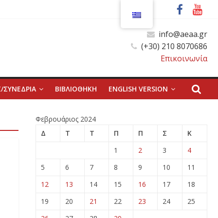
info@aeaa.gr
(+30) 210 8070686
Επικοινωνία
/ΣΥΝΕΔΡΙΑ
ΒΙΒΛΙΟΘΗΚΗ
ENGLISH VERSION
Φεβρουάριος 2024
Δ
Τ
Τ
Π
Π
Σ
Κ
1
2
3
4
5
6
7
8
9
10
11
12
13
14
15
16
17
18
19
20
21
22
23
24
25