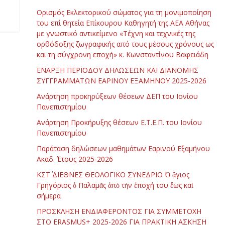
Ορισμός Εκλεκτορικού σώματος για τη μονιμοποίηση
του επί θητεία Επίκουρου Καθηγητή της ΑΕΑ Αθήνας
με γνωστικό αντικείμενο «Τέχνη και τεχνικές της
ορθόδοξης ζωγραφικής από τους μέσους χρόνους ως
και τη σύγχρονη εποχή» κ. Κωνσταντίνου Βαφειάδη
ΕΝΑΡΞΗ ΠΕΡΙΟΔΟΥ ΔΗΛΩΣΕΩΝ ΚΑΙ ΔΙΑΝΟΜΗΣ
ΣΥΓΓΡΑΜΜΑΤΩΝ ΕΑΡΙΝΟΥ ΕΞΑΜΗΝΟΥ 2025-2026
Ανάρτηση προκηρύξεων θέσεων ΔΕΠ του Ιονίου
Πανεπιστημίου
Ανάρτηση Προκήρυξης θέσεων Ε.Τ.Ε.Π. του Ιονίου
Πανεπιστημίου
Παράταση δηλώσεων μαθημάτων Εαρινού Εξαμήνου
Ακαδ. Έτους 2025-2026
ΚΣΤ΄ ΔΙΕΘΝΕΣ ΘΕΟΛΟΓΙΚΟ ΣΥΝΕΔΡΙΟ Ὁ ἅγιος
Γρηγόριος ὁ Παλαμᾶς ἀπὸ τὴν ἐποχή του ἕως καὶ
σήμερα
ΠΡΟΣΚΛΗΣΗ ΕΝΔΙΑΦΕΡΟΝΤΟΣ ΓΙΑ ΣΥΜΜΕΤΟΧΗ
ΣΤΟ ERASMUS+ 2025-2026 ΓΙΑ ΠΡΑΚΤΙΚΗ ΑΣΚΗΣΗ